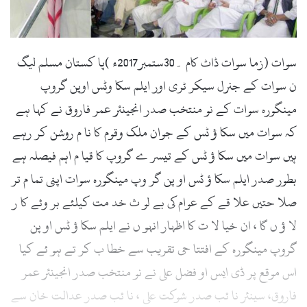
l
سوات (زما سوات ڈاٹ کام ۔30ستمبر2017ء )پا کستان مسلم لیگ
ن سوات کے جنرل سیکر ٹری اور ایلم سکا وٹس اوپن گروپ
مینگورہ سوات کے نو منتخب صدر انجینئر عمر فاروق نے کہا ہے
کہ سوات میں سکا ؤ ٹس کے جوان ملک وقوم کا نا م روشن کر رہے
ہیں سوات میں سکا ؤ ٹس کے تیسر ے گروپ کا قیا م اہم فیصلہ ہے
بطور صدر ایلم سکا ؤ ٹس او پن گر وپ مینگورہ سوات اپنی تما م تر
صلا حتیں علا قے کے عوام کی بے لو ث خد مت کیلئے بر وئے کا ر
لا ؤ ں گا ، ان خیا لا ت کا اظہار انہو ں نے ایلم سکا ؤ ٹس او پن
گروپ مینگورہ کے افتتا حی تقریب سے خطا ب کر تے ہو ئے کیا
اس موقع پر ڈی ایس او فضل علی نے نو منتخب صدر انجینئر عمر
فاروق، سینئر نا ئب صدر شوکت علی ، نا ئب صدر عدالت خان سے