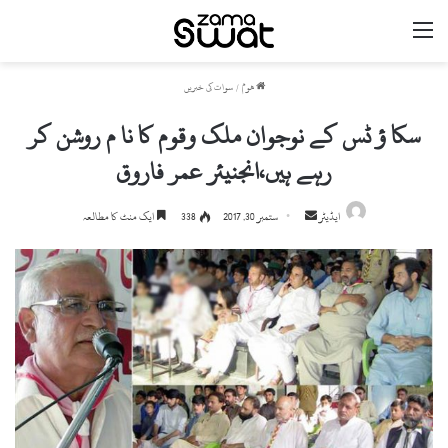
مینو
ھوم
/
سوات کی خبریں
سکا ؤ ٹس کے نوجوان ملک وقوم کا نا م روشن کر
رہے ہیں،انجنیئر عمر فاروق
ایڈیٹر
S
ستمبر 30, 2017
338
ایک منٹ کا مطالعہ
e
n
d
a
n
e
m
a
i