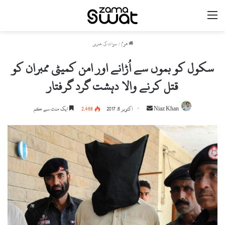
مینو
ھوم
/
سوات کی خبریں
سکول کو بموں سے اُڑانے اور امن کمیٹی ممبران کو
قتل کرنے والا دہشت گرد گرفتار
Niaz Khan
S
اکتوبر 6, 2017
2,468
ایک منٹ سے کم
e
n
d
a
n
e
m
a
i