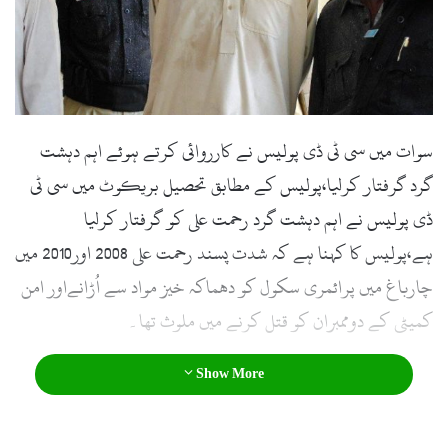
l
سوات میں سی ٹی ڈی پولیس نے کارروائی کرتے ہوئے اہم دہشت
گرد گرفتار کرلیا،پولیس کے مطابق تحصیل بریکوٹ میں سی ٹی
ڈی پولیس نے اہم دہشت گرد رحمت علی کو گرفتار کرلیا
ہے،پولیس کا کہنا ہے کہ شدت پسند رحمت علی 2008 اور2010 میں
چارباغ میں پرائمری سکول کو دھماکہ خیز مواد سے اُڑانےاور امن
کمیٹی کے دوممبران کو قتل کرنے میں ملوث تھا۔
Show More