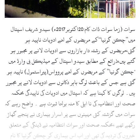
l
سوات (زما سوات ڈاٹ کام:20اکتوبر2017ء) سیدو شریف اسپتال
میں’’چکن گونیا‘‘کے مریضوں کے لئے ادویات ناپید ہو
گئی،مریضوں کے رشتہ دار بازاروں سے ادویات لانے پر مجبور ہو
گئے ہیں،ذرائع کے مطابق سیدو اسپتال کے میڈیکل بی وارڈ میں
"چکن گونیا” کے مریضوں کے لئے پروواس(پیراسٹمول) ناپید ہو
گئی ہے جس کے باعث لوگ باہر دکانوں سے ادویات لانے پر مجبور
ہیں۔ لوگوں کا کہنا ہے کہ اسپتال میں ادویات کی ناپیدگی محکمہ
صحت اور انتظامیہ کی نا اہلی کا منہ بولتا ثبوت ہے ۔ واضح رہے کہ
سوات میں گزشتہ کئی مہینوں سے پر اسرار بیماری نے پنجے گھاڑ
رکھے تھے ،محکمہ صحت اور سوات انتظامیہ نے ڈینگی کے متعلق
خبروں کی تردید کی تھی اور اب اس بیماری کو چکن گونیا کا نام