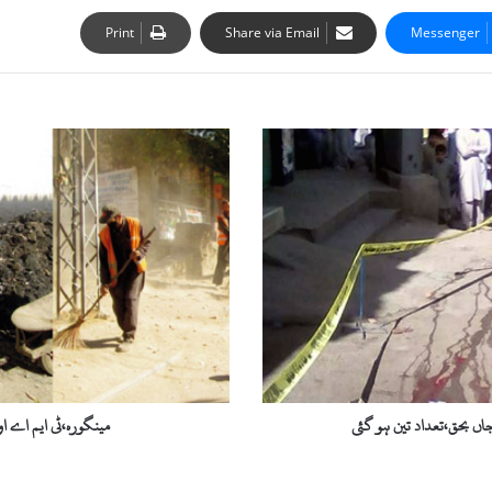
Print
Share via Email
Messenger
م
ی
ن
گ
و
ر
ہ
،
ٹ
ی
ا
ی
م
ں بحق،تعداد تین ہو گئی
مینگورہ،ٹی ایم اے 
ا
ے
ا