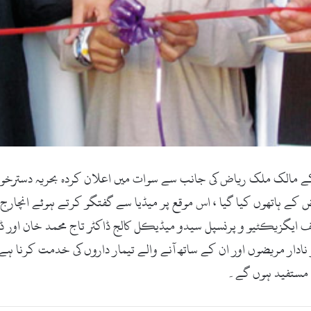
ٹ کام:25اکتوبر2017ء)بحریہ ٹاؤن کے مالک ملک ریاض کی جانب سے سوات میں اعلان کردہ بحر
ریض کے ہاتھوں کیا گیا ، اس موقع پر میڈیا سے گفتگو کرتے ہوئے انچار
ایگزیکٹیو و پرنسپل سیدو میڈیکل کالج ڈاکٹر تاج محمد خان اور ڈا
ار مریضوں اور ان کے ساتھ آنے والے تیمار داروں کی خدمت کرنا ہے اور
ے مستفید ہوں گے۔