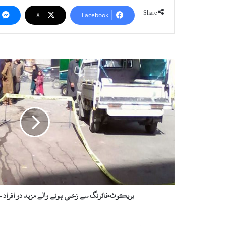
Share
X
Facebook
ب
ر
ی
ک
و
ٹ
،
ف
ا
ئ
ر
ن
گ
بریکوٹ،فائرنگ سے زخمی ہونے والے مزید دو افراد جا
س
ے
ز