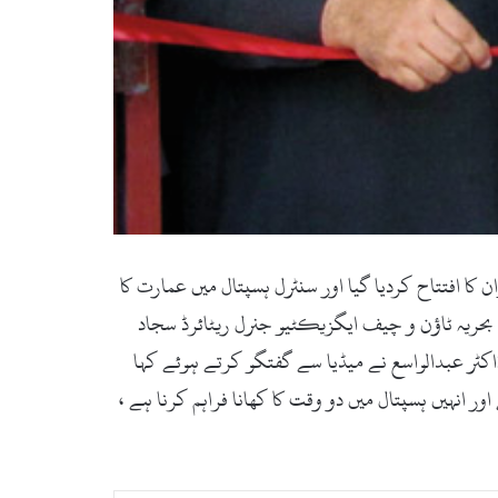
یہ دسترخوان کا افتتاح کردیا گیا اور سنٹرل ہسپتال میں عمارت کا
ج بحریہ ٹاؤن و چیف ایگزیکٹیو جنرل ریٹائرڈ سجاد
کٹر عبدالواسع نے میڈیا سے گفتگو کرتے ہوئے کہا
 انہیں ہسپتال میں دو وقت کا کھانا فراہم کرنا ہے ،