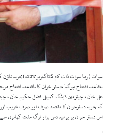
سوات (زما سوات ڈا
باقاعدہ افتتاح ہوگیا ،دستر خوان کا باقاعدہ افتتاح م
علی خان ، چیئرمین ڈیڈک کمیٹی فضل حکیم خان ، چیف 
کہ بحریہ دسترخوان کا مقصد صرف اور صرف غریب اور ناد
اس دستر خوان پر یومیہ دس ہزار لوگ مفت کھانوں س