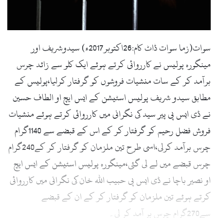
l
سوات(زما سوات ڈاٹ کام:26اکتوبر2017ء) سیدوشریف اور
مینگورہ پولیس نے کارروائی کرتے ہوئے ایک کلو سے زائد چرس
برآمد کر کے سات منشیات فروشوں کو گرفتار کرلیا،پولیس کے
مطابق سیدو شریف پولیس اسٹیشن کے ایس ایچ او الطاف حسین
نے ڈی ایس پی پیر سید کی نگرانی میں کارروائی کرتے ہوئے منشیات
فروش فضل رحیم کو گرفتار کر کے اس کے قبضے سے 1140گرام
چرس برآمد کرلی،اسی طرح تین ملزمان کو گرفتار کر کے240گرام
چرس قبضے میں لے لی گئی،مینگورہ پولیس اسٹیشن کے ایس ایچ
او نصیر باچا نے ڈی ایس پی حبیب اللہ خان کی نگرانی میں کارروائی
کرتے ہوئے تین ملزمان کو گرفتار کر کے ان کے قبضے
سے270گرام چرس بر آمد کر لی۔