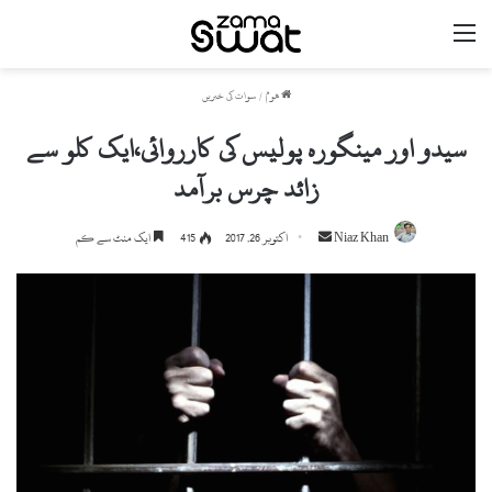
مینو
ھوم
/
سوات کی خبریں
سیدو اور مینگورہ پولیس کی کارروائی،ایک کلو سے
زائد چرس برآمد
Niaz Khan
S
اکتوبر 26, 2017
415
ایک منٹ سے کم
e
n
d
a
n
e
m
a
i