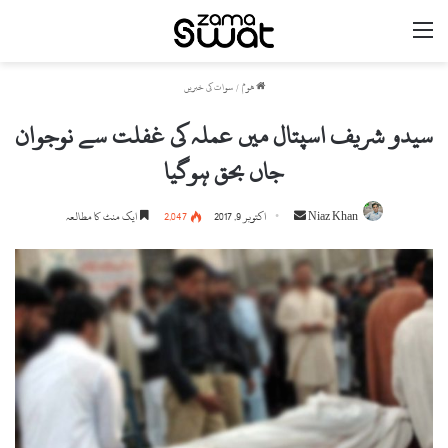
مینو
ھوم
/
سوات کی خبریں
سیدو شریف اسپتال میں عملہ کی غفلت سے نوجوان
جاں بحق ہوگیا
Niaz Khan
S
اکتوبر 9, 2017
2,047
ایک منٹ کا مطالعہ
e
n
d
a
n
e
m
a
i