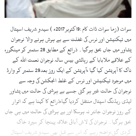
l
سوات (زما سوات ڈاٹ کام :9اکتوبر2017ء ) سیدو شریف اسپتال
میں ٹیکنیشن اور نرس کی غفلت سے بے ہوش ہونے والا نوجوان
پشاور میں جاں بحق ہوگیا۔ ذرائع کے مطابق 28 ستمبر کو مینگورہ
کے علاقے ملابابا کے رہائشی بیس سالہ نوجوان نعمت اللہ کے
ناک کا آپریشن کیا گیا ،آپریشن کے ایک روز بعد29 ستمبر کو وارڈ
میں موجود ٹیکنیشن اور نرس کے غلط انجکشن کی وجہ سے
نوجوان کی حالت غیر ہو گئی جسے بے ہوشی کی حالت میں پشاور
لیڈی ریڈنگ اسپتال منتقل کردیا گیا،ذرائع کا کہنا ہے کہ اتوار
کے روز نوجوان جانبر نہ ہوسکا اور بے ہوشی کی حالت میں ہی جاں
بحق ہوگیا۔ نوجوان کی لاش آبائی علاقہ پہنچا کر سپرد خاک
کردی گئی،واضح رہے کہ اس سے قبل بھی سیدو شریف اسپتال