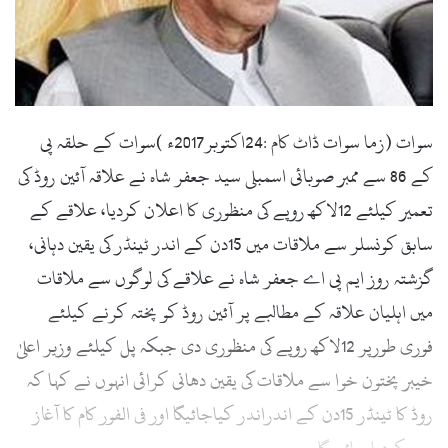
l
سوات (زما سوات ڈاٹ کام :24اکتوبر2017ء )سوات کے حلقہ پی
کے 86 سے ممبر صوبائی اسمبلی سید جعفر شاہ نے علاقہ آئین روڈ کی
تعمیر کیلئے 12لاکھ روپے کی منظوری کا اعلان کردیا، علاقے کے
سابق کونسلر سے ملاقات میں 15دن کے اندر ٹینڈر کی یقین دہانی،
گزشتہ روز ایم پی اے جعفر شاہ نے علاقے کی لوگوں سے ملاقات
میں اہلیان علاقہ کے مطالبے پر آئین روڈ کو پختہ کرنے کیلئے
فوری طورپر 12لاکھ روپے کی منظوری دی جبکہ پل کیلئے وزیر اعلیٰ
خیبر پختون خوا سے ملاقات کی یقین دھانی کرائی انہوں نے کہا کہ
روڈ کا ٹینڈر 15دن کے اندراندر کیاجائیگا اور فی الفور کام کا آغاز