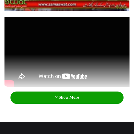
l
Show More