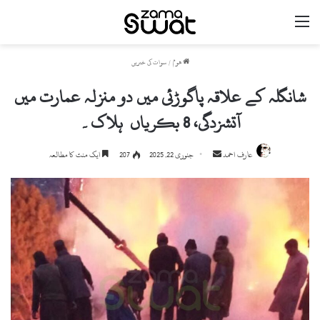
مینو
ھوم
/
سوات کی خبریں
شانگلہ کے علاقہ پاگوڑئی میں دو منزلہ عمارت میں
آتشزدگی، 8 بکریاں ہلاک۔
Send
عارف احمد
جنوری 22, 2025
207
ایک منٹ کا مطالعہ
an
email