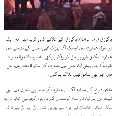
پاگوڑئی (زما سوات): پاگوڑئی کے علاقے کس کریم الٰہی میں ایک
دو منزلہ عمارت میں اچانک آگ بھڑک اٹھی، جس کے نتیجے میں
عمارت مکمل طور پر جل کر راکھ ہوگئی۔ افسوسناک واقعہ رات
تقریباً 5 بجے پیش آیا، جس میں عمارت کے ساتھ 8 بکریاں، جن
میں بچے بھی شامل تھے، ہلاک ہوگئیں۔
مقامی ذرائع کے مطابق آگ نے عمارت کو چند ہی لمحوں میں اپنی
لپیٹ میں لے لیا، اور تمام کوششوں کے باوجود کچھ بھی بچایا نہ جا
سکا۔ متاثرہ خاندان نے عوام سے بھرپور تعاون کی اپیل کی ہے تاکہ