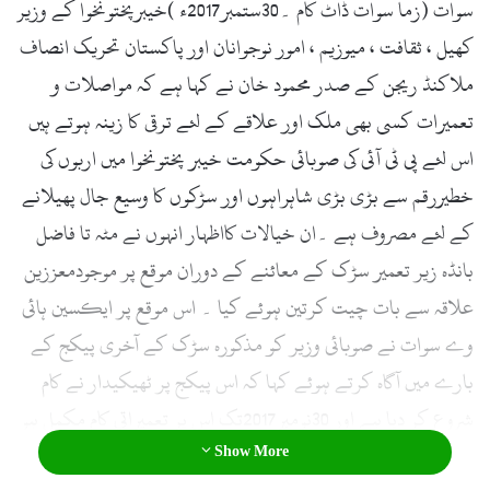
سوات (زما سوات ڈاٹ کام ۔30ستمبر2017ء )خیبرپختونخوا کے وزیر
l
کھیل ، ثقافت ، میوزیم ، امور نوجوانان اور پاکستان تحریک انصاف
ملاکنڈ ریجن کے صدر محمود خان نے کہا ہے کہ مواصلات و
تعمیرات کسی بھی ملک اور علاقے کے لئے ترقی کا زینہ ہوتے ہیں
اس لئے پی ٹی آئی کی صوبائی حکومت خیبر پختونخوا میں اربوں کی
خطیررقم سے بڑی بڑی شاہراہوں اور سڑکوں کا وسیع جال پھیلانے
کے لئے مصروف ہے ۔ان خیالات کااظہار انہوں نے مٹہ تا فاضل
بانڈہ زیر تعمیر سڑک کے معائنے کے دوران موقع پر موجودمعززین
علاقہ سے بات چیت کرتین ہوئے کیا ۔ اس موقع پر ایکسین ہائی
وے سوات نے صوبائی وزیر کو مذکورہ سڑک کے آخری پیکج کے
بارے میں آگاہ کرتے ہوئے کہا کہ اس پیکج پر ٹھیکیدار نے کام
شروع کر دیا ہے اور 30نومبر2017تک اس پر تعمیراتی کام مکمل ہو
Show More
جائے گا ۔صوبائی وزیر نے کہا کہ ہم زبانی جمع خرچ کی بجائے عملی