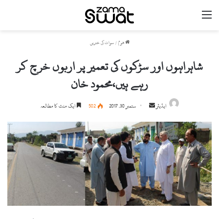
مینو
ھوم
/
سوات کی خبریں
شاہراہوں اور سڑکوں کی تعمیر پر اربوں خرچ کر
رہے ہیں،محمود خان
ایڈیٹر
S
ستمبر 30, 2017
502
ایک منٹ کا مطالعہ
e
n
d
a
n
e
m
a
i