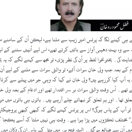
e
m
a
i
l
تے ہی کہنے لگا کہ پرنس امیر زیب سے ملنا ہے، لیکن اُن کے سامنے میر
عنایت کی۔ پختونخوا لفظ پر اُن کی نظر پڑی، تو مجھ سے کہنے لگے کہ یہ 
غام کے بعد جب ولی خان سوات آئے، تو والئی سوات سے ملنے کے لیے اُ
ہ آپ کیا کررہے ہیں؟ ولی خان نے کہا کہ وہی جو میں پہلے سے کرتا 
ے تھے۔ اُس وقت والئی سوات بر سر اقتدار تھے اور ادغام کے بعد ولی خ
علق تھا۔ اور ہم تعلق کو نبھاتے چلے آرہے ہیں۔ باتوں ہی باتوں میں 
 تو آپ کے پاس ہوگی؟ اس پر پرنس کہنے لگے کہ کبھی کبھی پروجیکٹر 
ل‘‘ مختلف ٹکڑوں میں پڑا ہوا ہے۔ وقت ہی نہیں ملتا کہ اُسے یکجا کی
 اُن سے ضائع ہوگئی۔ البتہ فتح پور میں پُتلی کے پاس ان کی دکان می