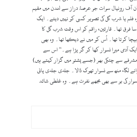
ن آف رونیال سوات جو عرصۂ دراز سے لندن میں مقیم
وہ فلم یا شرب گل کی تصویر کسی کو نہیں دیتے۔ ایک
ی سا فرق تھا۔ قارئین، راقم کو اس وقت شرب گل کا
یچا کرتا تھا۔ اُس کو میں نے دیکھا تھا۔ وہ بھی
ک آدمی میرا نسوار کھا کر گر پڑا ہے۔‘‘ اس سے
 مشرفے سے چٹکی بھر (جسے پشتو میں گزار کہتے ہیں)
ے لگا، منھ سے نسوار تھوک ڈالا۔ جلدی جلدی پانی
و نسوار کی بو سے بھی مجھے نفرت ہے۔ وہ غلطی شائد