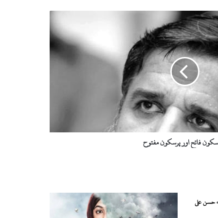
سکون فاتح اور پرسکون مفتوح
، حسن علی