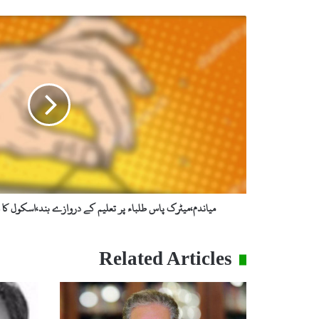
م
ی
ا
ن
د
م
،
م
ی
ٹ
ر
ک
پ
میاندم،میٹرک پاس طلباء پر تعلیم کے دروازے بند،اسکول کا ا
ا
س
ط
Related Articles
ل
ب
ا
ء