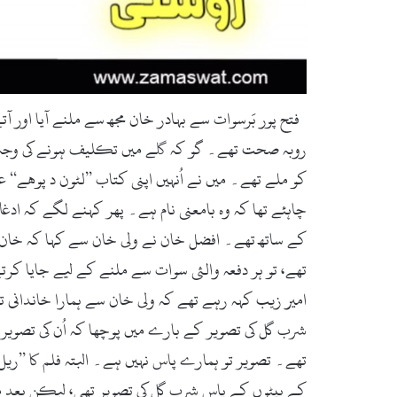
فتح پور بَرسوات سے بہادر خان مجھ سے ملنے آیا اور آ
کو ملے تھے۔ میں نے اُنہیں اپنی کتاب ’’لٹون د پوھے‘‘ 
چاہئے تھا کہ وہ بامعنی نام ہے۔ پھر کہنے لگے کہ اد
کے ساتھ تھے۔ افضل خان نے ولی خان سے کہا کہ خان ی
تھے، تو ہر دفعہ والئی سوات سے ملنے کے لیے جایا کرت
امیر زیب کہہ رہے تھے کہ ولی خان سے ہمارا خاندانی ت
شرب گل کی تصویر کے بارے میں پوچھا کہ اُن کی تصویر
تھے۔ تصویر تو ہمارے پاس نہیں ہے۔ البتہ فلم کا ’’ری
کے بیٹوں کے پاس شرب گل کی تصویر تھی، لیکن بعد میں