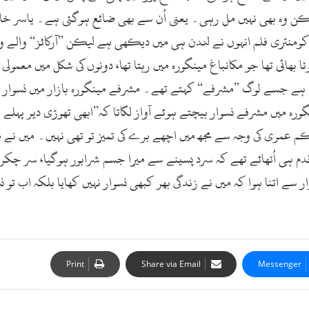
کن وہ بھی نہیں مل رہی۔ یعنی اُن سے بھی ضائع ہوگئی ہے۔ یاسر خا
ڈاکومنٹری فلم انہوں نے لندن ہی میں دیکھی ہے لیکن ’’آرکائز‘‘ والے 
 بھائی تھا جو مکانباغ مینگورہ میں رہتا تھا، دونوں کی شکل میں معمول
اد ہے جسے لوگ ’’مشرفے‘‘ کہتے تھے۔ مشرفے مینگورہ بازار میں نسوار ب
میں مشرفے نسوار بیچتے ہوئے آواز لگاتا کہ’’ابھی تھوڑی دیر پہلے ای
 کم عمری کی وجہ سے مجھ میں اچھے برے کی تمیز تو تھی نہیں۔ میں نے
ہی اُٹھائے تھے کہ سرد پسینے سے میرا جسم شرابور ہوگیا، سر چکران
ار سے اتنا ہوا کہ میں نے زندگی بھر کبھی نسوار نہیں کھایا بلکہ اب ت
Print
Share via Email
Messenger