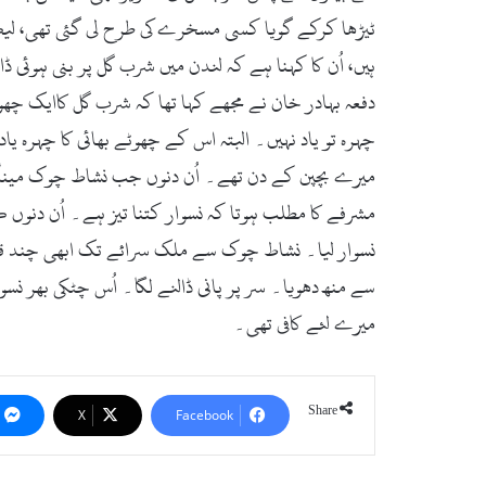
ٹیڑھا کرکے گویا کسی مسخرے کی طرح لی گئی تھی، لی
ہیں، اُن کا کہنا ہے کہ لندن میں شرب گل پر بنی ہوئی 
دفعہ بہادر خان نے مجھے کہا تھا کہ شرب گل کاایک چھوٹا
چہرہ تو یاد نہیں۔ البتہ اس کے چھوٹے بھائی کا چہرہ ی
میرے بچپن کے دن تھے۔ اُن دنوں جب نشاط چوک مینگورہ 
مشرفے کا مطلب ہوتا کہ نسوار کتنا تیز ہے۔ اُن دنوں
نسوار لیا۔ نشاط چوک سے ملک سرائے تک ابھی چند قدم 
سے منھ دھویا۔ سر پر پانی ڈالنے لگا۔ اُس چٹکی بھر نسو
میرے لئے کافی تھی۔
Share
X
Facebook