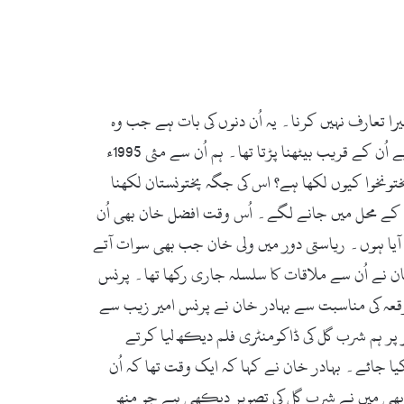
ا تعارف نہیں کرنا۔ یہ اُن دنوں کی بات ہے جب وہ
روبہ صحت تھے۔ گو کہ گلے میں تکلیف ہونے کی وجہ سے وہ بہت دھیمی آواز سے باتیں کرتے تھے، اس لیے اُنہیں سننے کے لیے اُن کے قریب بیٹھنا پڑتا تھا۔ ہم اُن سے مئی 1995ء
پختونخوا کیوں لکھا ہے؟ اس کی جگہ پختونستان لکھنا
ن کے محل میں جانے لگے۔ اُس وقت افضل خان بھی اُن
آیا ہوں۔ ریاستی دور میں ولی خان جب بھی سوات آتے
ان نے اُن سے ملاقات کا سلسلہ جاری رکھا تھا۔ پرنس
موقعہ کی مناسبت سے بہادر خان نے پرنس امیر زیب سے
پر ہم شرب گل کی ڈاکومنٹری فلم دیکھ لیا کرتے
ا جائے۔ بہادر خان نے کہا کہ ایک وقت تھا کہ اُن
ں بھی میں نے شرب گل کی تصویر دیکھی ہے جو منھ