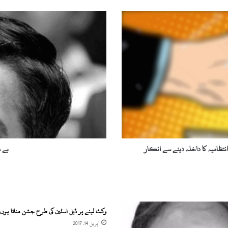
ب
ے
س
ک
و
ن
ف
ا
ت
ح
ا
و
ر
نتظامیہ کا داخلہ دینے سے انکار
بے 
پ
ر
س
ک
و
ن
وکٹ لینے پر ڈیل اسٹین کی طرح جشن مناتا ہوں
م
اپریل 14, 2017