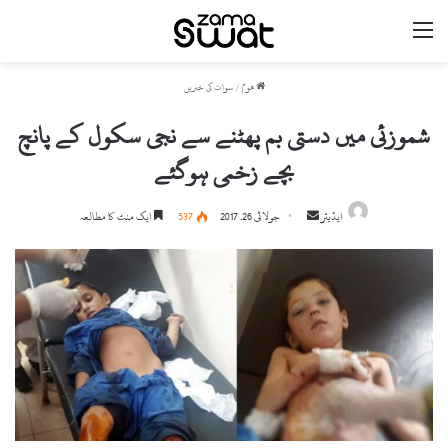
مینو
ھوم
/
سوات کی خبریں
شموزئی میں دستی بم پھٹنے سے نجی سکول کے پانچ
بچے زخمی ہوگئے
ایڈیٹر
S
جولائی 26, 2017
537
ایک منٹ کا مطالعہ
e
n
d
a
n
e
m
a
i