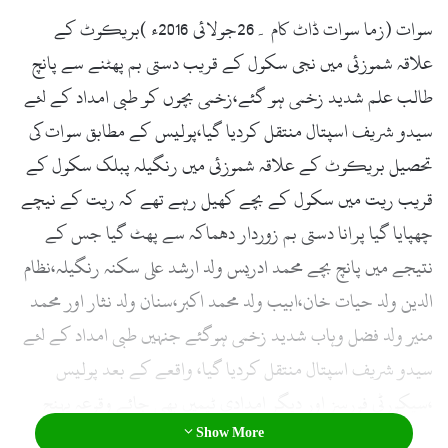
l
سوات (زما سوات ڈاٹ کام ۔26جولائی 2016ء )بریکوٹ کے
علاقہ شموزئی میں نجی سکول کے قریب دستی بم پھٹنے سے پانچ
طالب علم شدید زخمی ہو گئے،زخمی بچوں کو طبی امداد کے لئے
سیدو شریف اسپتال منتقل کردیا گیا،پولیس کے مطابق سوات کی
تحصیل بریکوٹ کے علاقہ شموزئی میں رنگیلہ پبلک سکول کے
قریب ریت میں سکول کے بچے کھیل رہے تھے کہ ریت کے نیچے
چھپایا گیا پرانا دستی بم زوردار دھماکہ سے پھٹ گیا جس کے
نتیجے میں پانچ بچے محمد ادریس ولد ارشد علی سکنہ رنگیلہ،نظام
الدین ولد حیات خان،ابیب ولد محمد اکبر،سنان ولد نثار اور محمد
منیر ولد فضل وہاب شدید زخمی ہوگئے جنہیں طبی امداد کے لئے
سیدو شریف اسپتال منتقل کردیا گیا، واقعے کے بعد پولیس
،سیکورٹی فورسز اور دیگر امدادی ٹیمیں بھی جائے وقوعہ پہنچ
Show More
گئے اور واقعے کی مزید تفتیش شروع کردی ہے،ابتدائی اطلاعات