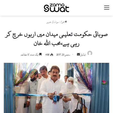
مینو
ھوم
/
سوات کی خبریں
صوبائی حکومت تعلیمی میدان میں اربوں خرچ کر
رہی ہے،محب اللہ خان
ایڈیٹر
S
ستمبر 23, 2017
498
ایک منٹ کا مطالعہ
e
n
d
a
n
e
m
a
i