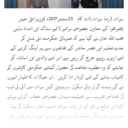
l
سوات (زما سوات ڈاٹ کام ۔23ستمبر2017ء )وزیراعلیٰ خیبر
پختونخوا کے معاون خصوصی برائے لائیو سٹاک اور امداد باہمی
محب اللہ خان نے کہا ہے کہ صوبائی حکومت نئی نسل کو
جدیدتعلیم اور عصر حاضر کے تقاضوں سے ہم آہنگ کرنے کے
لئے اربوں روپے خرچ کر رہی ہے اس لئے والدین اور اساتذہ کو
چاہئے کہ وہ مطلوبہ مقاصد کی حصول کیلئے حکومتی کاوشوں کو
کامیاب بنانے کے لئے کردار ادا کریں ۔ان خیالات کا اطہار انہوں
نے گورنمنٹ گرلز ہائی سکول سرسینئی کبل سوات میں آئی ٹی لیب
کی افتتاحی تقریب سے بحیثیت مہمان خصوصی خطاب کرتے ہوئے
کیا اس موقع پر ڈی ای او زنانہ سوات شمیم اختر ، سکول کی ہیڈ
مسٹریس اور دیگر متعلقہ افسران بھی موجود تھے اس موقع پر ڈی
ای او ایلمنٹری اینڈ سیکنڈری ایجوکیشن نے ضلع سوات میں پی ٹی