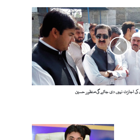
ں کی اجازت نہیں دی جائے گی،منظور حسین