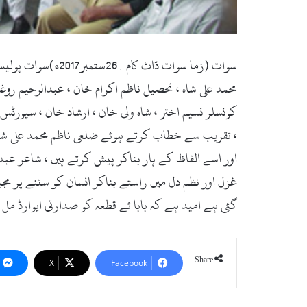
سوات (زما سوات ڈ
محمد علی شاہ ، تحصیل ناظم اکرام خان ، عبدالرحیم رو
کونسلر نسیم اختر ، شاہ ولی خان ، ارشاد خان ، سپورٹ
، تقریب سے خطاب کرتے ہوئے ضلعی ناظم محمد علی شاہ 
اور اسے الفاظ کے ہار بناکر پیش کرتے ہیں ، شاعر عبد
غزل اور نظم دل میں راستے بناکر انسان کو سننے پر مج
گئی ہے امید ہے کہ بابا ئے قطعہ کو صدارتی ایوارڈ مل
Share
X
Facebook