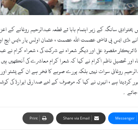
اٹ کام۔26ستمبر2017ء)سوات پولیس پختوادبی سانگہ کے زیر اہتمام بابا ئے قطعہ عبدالرحیم ر
غانے ،ڈی ایس پی قاضی عصمت اللہ عصمت ، عثمان اولس یار ،ایس ایچ او
س ڈائریکٹر مقصود علی اور دیگر شعراء نے شرکت کی ، شعراء کرام نے ع
اور تحصیل ناظم اکرام نے کہا کہ شعرا کرام معاشرے کی آنکھیں ہیں و
الرحیم روغانی سوات نہیں بلکہ پورے صوبے کا فخر ہے ان کے پشتو اور پ
بور کردیتا ہے ، انہوں نے کہا کہ موصوف کے لئے صدارتی ایوارڈ کی ک
 جائے ۔
Print
Share via Email
Messenger