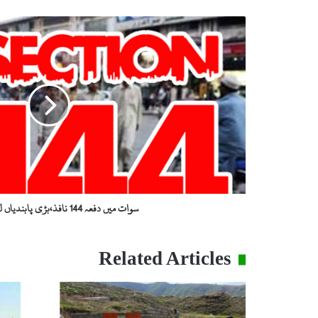
س
و
ا
ت
م
ی
ں
د
ف
ع
ہ
1
4
سوات میں دفعہ 144 نافذ،بڑی پابندیاں لگا دی گئیں
4
ن
ا
Related Articles
ف
ذ
،
ب