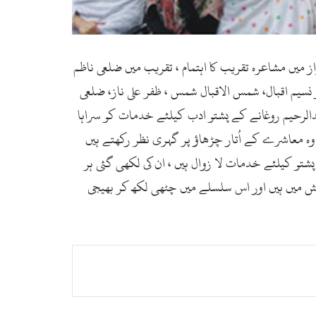
وغانے کے اعزاز میں مشاعرہ تقریب کا اہتمام ، تقریب میں ضلعی ناظم
 نسیم اقبال، شمس الاقبال شمس ، ظفر علی ناز، ضلعی
بدالرحیم روغانے کے پشتو ادب کیلئے خدمات کو سراہا
ہ معاشرے کے اُتار چڑھاؤ پر گہری نظر رکھتے ہیں
شتو کیلئے خدمات لا زوال ہیں ، ان کی لکھی گئی ہر
وشش میں ہیں اور اس سلسلے میں چٹھی لکھ کر بھیجی