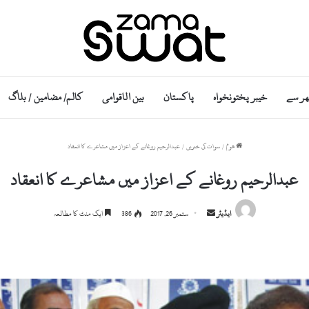
ھر سے
خیبر پختونخواہ
پاکستان
بین الاقوامی
کالم/ مضامین / بلاگ
ھوم
/
سوات کی خبریں
/
عبدالرحیم روغانے کے اعزاز میں مشاعرے کا انعقاد
عبدالرحیم روغانے کے اعزاز میں مشاعرے کا انعقاد
S
ایڈیٹر
ستمبر 26, 2017
386
ایک منٹ کا مطالعہ
e
n
d
a
n