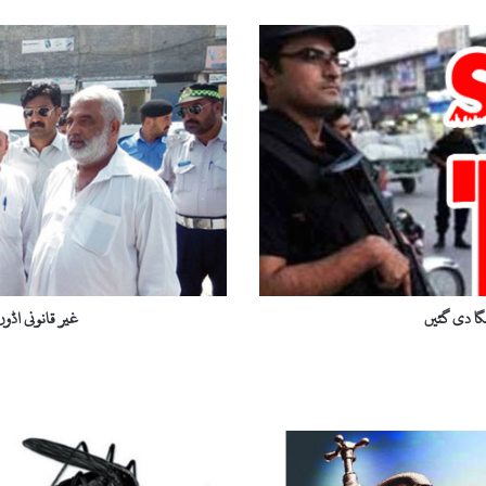
غ
ی
ر
ق
ا
ن
و
ن
ی
ا
ڈ
و
ں
غیر قانونی اڈو
ک
ی
ا
ج
ا
ز
ت