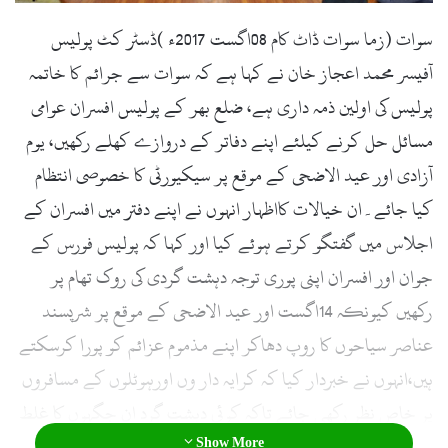
l
سوات (زما سوات ڈاٹ کام 08اگست 2017ء )ڈسٹر کٹ پولیس
آفیسر محمد اعجاز خان نے کہا ہے کہ سوات سے جرائم کا خاتمہ
پولیس کی اولین ذمہ داری ہے، ضلع بھر کے پولیس افسران عوامی
مسائل حل کرنے کیلئے اپنے دفاتر کے دروازے کھلے رکھیں، یوم
آزادی اور عید الاضحی کے موقع پر سیکیورٹی کا خصوصی انتظام
کیا جائے۔ان خیالات کااظہار انہوں نے اپنے دفتر میں افسران کے
اجلاس میں گفتگو کرتے ہوئے کیا اور کہا کہ پولیس فورس کے
جوان اور افسران اپنی پوری توجہ دہشت گردی کی روک تھام پر
رکھیں کیونکہ 14اگست اور عید الاضحی کے موقع پر شرپسند
عناصر سیاحوں کا روپ دھاکر اپنے مذموم عزائم کو پورا کرسکتے
ہیں،انہوں نے خبردار کیا کہ کرایہ دار وں اورہوٹلوں کے مسافروں
پر خاص نظر رکھی جائے تاکہ کوئی دہشت گرد ان جگہوں کا غلط
Show More
استعمال نہ کرسکیں ۔انہوں نے مزید کہا کہ ہوٹلوں کو باقاعدگی