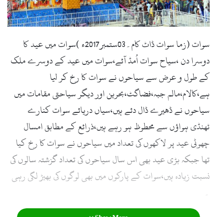
l
سوات (زما سوات ڈاٹ کام۔03ستمبر2017ء )سوات میں عید کا
دوسرا دن ،سیاح سوات اُمڈ آئے،سوات میں عید کے دوسرے ملک
کے طول و عرض سے سیاحوں نے سوات کا رخ کر لیا
ہے،کالام،مالم جبہ،فضاگٹ،بحرین اور دیگر سیاحتی مقامات میں
سیاحوں نے ڈھیرے ڈال دئے ہیں،سیاں دریائے سوات کنارے
ٹھنڈی ہواؤں سے محطوظ ہو رہے ہیں،ذرائع کے مطابق امسال
چھوٹی عید پر لاکھوں کی تعداد میں سیاحوں نے سوات کا رخ کیا
تھا جبکہ بڑی عید بھی اس سال سیاحوں کی تعداد گزشتہ سالوں کی
نسبت زیادہ ہیں،سوات کے پارکوں میں بھی لوگوں کی بھیڑ لگی رہی
۔