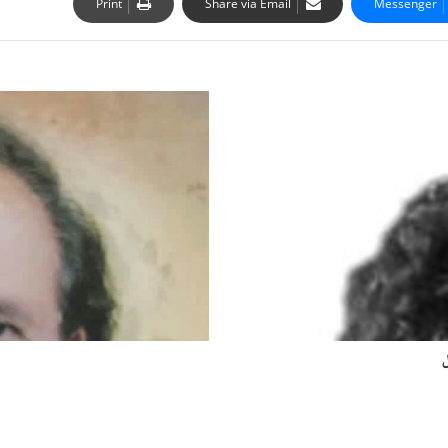
Print
Share via Email
Messenger
ع
ک
س
د
ر
ع
ک
س
ل