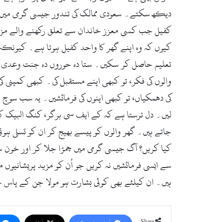
دیکھ سکتے۔ سعودی ممالک کی تندور جیسی گرمی میں بیسو
کفیل جب کسی معزز خاندان سے تعلق رکھنے والے مزدور 
کیوں کہ وہ اپنے گھر کا واحد کفیل ہوتا ہے۔ کیونکہ
تعلیم حاصل کر سکیں۔ ستا دہ حوروں دہ جنت وعدی نسیا 
والوں کی فکر، تو کبھی اپنے مستقبل کی۔ کبھی کمپنی
کی دھمکیاں، تو کبھی اپنوں کی فرمائشیں۔ یہ سب سوچ 
لیں۔ دل ترستا ہے کہ کے ایف سی برگر، کنگ البیک کب
جاتے ہیں۔ گھر والوں کو پیسے بھیج کر ان کو تسلی ہو
کیا کریں؟ آگ جیسی گرمی میں چمڑا جلا کر اور خون 
سے ایسی فرمائشیں نہ کریں جو اُن کو مزید پریشانیوں
ہیں۔ ان کیلئے بھی کوئی بشارت ہو مولا جن کے پاس خ
Share