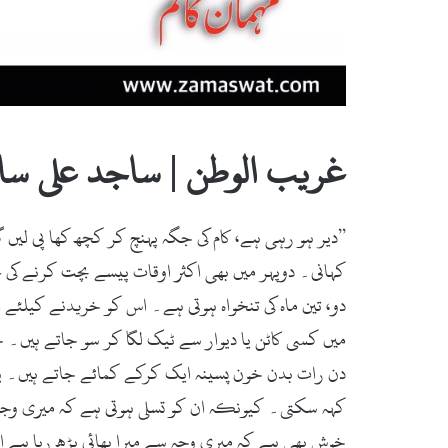
غریب الوطن | ساجد علی سال
’’دیر ہو رہی ہے، کام کی جگہ پہنچ کر کچھ کھا پی لیں 
کہانی۔ دوپہر میں بھی اکثر اوقات پیسے بچت کرنے کی 
دو، تین ماہ کی تنخواہ ہوتی ہے۔ اس کو خریدنے کیلئے ان 
میں کسی کاٹن یا دیوار سے ٹیک لگا کر سو جاتے ہیں۔ خو
دن رات بدن خون پسینہ ایک کرکے کمائے جاتے ہیں۔ یہ
کہہ سکتی۔ کیونکہ ان کو تسلی ہوتی ہے کہ میری وجہ 
خوش بھی ہے کہ میری وجہ سے میرا بھائی پڑھ رہا ہے اور 