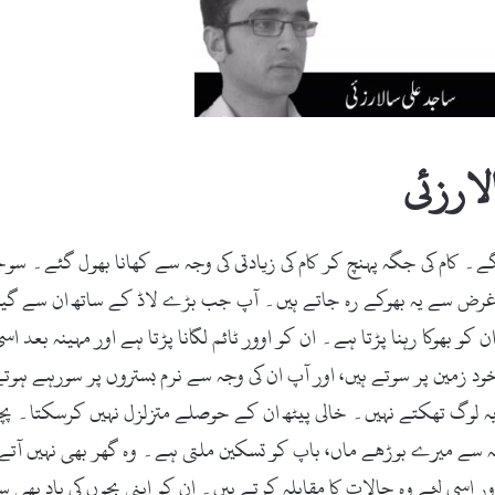
e
m
a
i
l
ارزئی
گے۔ کام کی جگہ پہنچ کر کام کی زیادتی کی وجہ سے کھانا بھول گئے۔ سو
غرض سے یہ بھوکے رہ جاتے ہیں۔ آپ جب بڑے لاڈ کے ساتھ ان سے گیلیکس
کو بھوکا رہنا پڑتا ہے۔ ان کو اوور ٹائم لگانا پڑتا ہے اور مہینہ بعد اس
د زمین پر سوتے ہیں، اور آپ ان کی وجہ سے نرم بستروں پر سورہے ہوتے ہ
 لوگ تھکتے نہیں۔ خالی پیٹھ ان کے حوصلے متزلزل نہیں کرسکتا۔ پچ
سے میرے بوڑھے ماں، باپ کو تسکین ملتی ہے۔ وہ گھر بھی نہیں آتے،
اسی لئے وہ حالات کا مقابلہ کرتے ہیں۔ ان کو اپنی بچوں کی یاد بھی ست