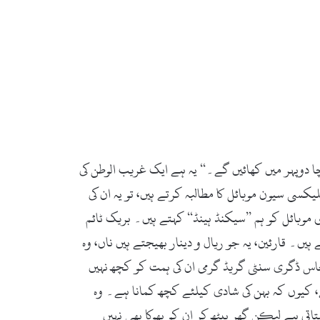
چا دوپہر میں کھائیں گے۔‘‘ یہ ہے ایک غریب الوطن کی
ی سیون موبائل کا مطالبہ کرتے ہیں، تو یہ ان کی
ی موبائل کو ہم ’’سیکنڈ ہینڈ‘‘ کہتے ہیں۔ بریک ٹائم
یں۔ قارئین، یہ جو ریال و دینار بھیجتے ہیں ناں، وہ
اس ڈگری سنٹی گریڈ گرمی ان کی ہمت کو کچھ نہیں
 کیوں کہ بہن کی شادی کیلئے کچھ کمانا ہے۔ وہ
اتی ہے لیکن گھر بیٹھ کر ان کو بھوکا بھی نہیں