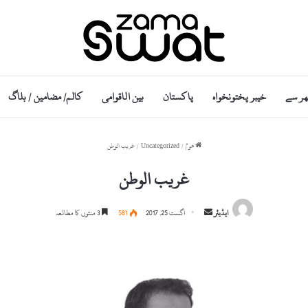
ھر سے
خیبر پختونخواہ
پاکستان
بین الاقوامی
کالم/ مضامین / بلاگ
ھوم
/
Uncategorized
/
غریب الوطن
غریب الوطن
S
ایڈیٹر
اگست 25, 2017
581
3 منٹوں کا مطالعہ
e
n
d
a
n