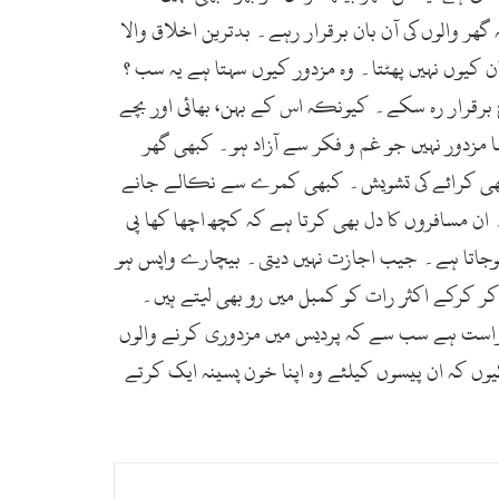
ھر والوں کی آن بان برقرار رہے۔ بدترین اخلاق والا
کیوں نہیں پھٹتا۔ وہ مزدور کیوں سہتا ہے یہ سب ؟
 برقرار رہ سکے۔ کیونکہ اس کے بہن، بھائی اور بچے
ا مزدور نہیں جو غم و فکر سے آزاد ہو۔ کبھی گھر
و کبھی کرائے کی تشویش۔ کبھی کمرے سے نکالے جانے
ان مسافروں کا دل بھی کرتا ہے کہ کچھ اچھا کھا پی
 ہوجاتا ہے۔ جیب اجازت نہیں دیتی۔ بیچارے واپس ہو
کر کرکے اکثر رات کو کمبل میں رو بھی لیتے ہیں۔
خواست ہے سب سے کہ پردیس میں مزدوری کرنے والوں
وں کہ ان پیسوں کیلئے وہ اپنا خون پسینہ ایک کرتے