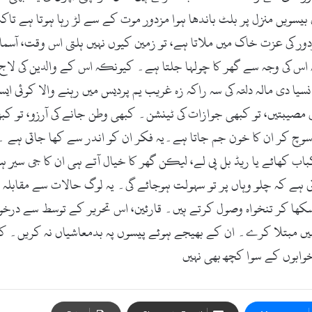
یں منزل پر بلٹ باندھا ہوا مزدور موت کے سے لڑ رہا ہوتا ہے تاکہ گ
کی عزت خاک میں ملاتا ہے، تو زمین کیوں نہیں ہلتی اس وقت، آسمان 
 اس کی وجہ سے گھر کا چولہا جلتا ہے۔ کیونکہ اس کے والدین کی لاج
دی مالہ دلتہ کی سہ راکہ زہ غریب یم پردیس میں رہنے والا کوئی ایس
 کی مصیبتیں، تو کبھی جوازات کی ٹینشن۔ کبھی وطن جانے کی آرزو، ت
سوچ کر ان کا خون جم جاتا ہے۔یہ فکر ان کو اندر سے کھا جاتی ہے ۔ 
اب کھائے یا ریڈ بل پی لے، لیکن گھر کا خیال آتے ہی ان کا جی سیر
تی ہے کہ چلو وہاں پر تو سہولت ہوجائے گی۔ یہ لوگ حالات سے مقابلہ 
سکھا کر تنخواہ وصول کرتے ہیں۔ قارئین، اس تحریر کے توسط سے در
 میں مبتلا کرے۔ ان کے بھیجے ہوئے پیسوں پہ بدمعاشیاں نہ کریں۔ کی
وابوں کے سوا کچھ بھی نہیں