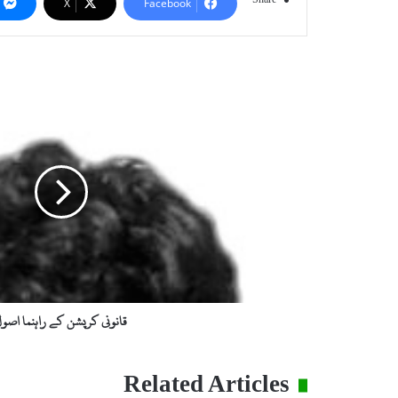
X
Facebook
ق
ا
ن
و
ن
ی
ک
ر
پ
ش
ن
ک
ے
قانونی کرپشن کے راہنما اصو
ر
ا
ہ
Related Articles
ن