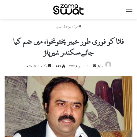
مینو
ھوم
/
سوات کی خبریں
فاٹا کو فوری طور خیبر پختونخواہ میں ضم کیا
جائے،سکندر شیرپاؤ
ایڈیٹر
S
ستمبر 9, 2017
449
ایک منٹ کا مطالعہ
e
n
d
a
n
e
m
a
i