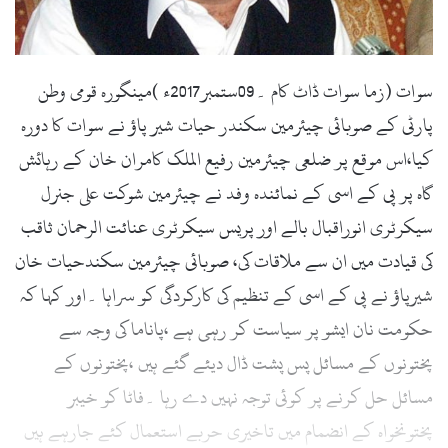
l
سوات (زما سوات ڈاٹ کام ۔09ستمبر2017ء )مینگورہ قومی وطن
پارٹی کے صوبائی چیئرمین سکندر حیات شیر پاؤ نے سوات کا دورہ
کیا،اس موقع پر ضلعی چیئرمین رفیع الملک کامران خان کے رہائش
گاہ پر پی کے اسی کے نمائندہ وفد نے چیئرمین شوکت علی جنرل
سیکرٹری انوراقبال بالے اور پریس سیکرٹری عنائت الرحمان ثاقب
کی قیادت میں ان سے ملاقات کی، صوبائی چیئرمین سکندحیات خان
شیرپاؤ نے پی کے اسی کے تنظیم کی کارکردگی کو سراہا ۔اور کہا کہ
حکومت نان ایشو پر سیاست کر رہی ہے ،پاناما کی وجہ سے
پختونوں کے مسائل پس پشت ڈال دیئے گئے ہیں ،پختونوں کے
مسائل حل کرنے پر کوئی توجہ نہیں دے رہا ۔فاٹا کو خیبر
پختونخواہ کے انضمام میں تاخیری حربے استعمال کئے جارہے ہیں