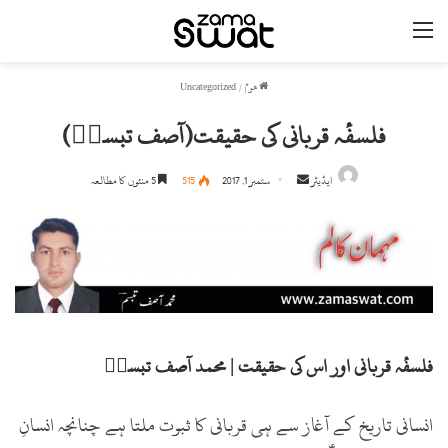
مینو
ھوم
/
Uncategorized
فلسفٔہ قربانی کی حقیقت(آصف تبسمؔ)
ایڈیٹر
S
ستمبر 1, 2017
515
5 منٹوں کا مطالعہ
e
n
d
a
n
e
m
فلسفٔہ قربانی اور اس کی حقیقت | محمد آصف تبسمؔ
a
i
انسانی تاریخ کے آغاز سے ہی قربانی کا ثبوت ملتا ہے چنانچہ انسانِ
l