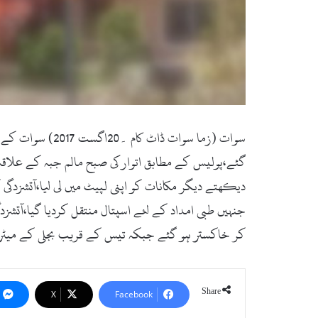
سوات (زما سوات
گئے،پولیس کے مطابق اتوار کی صبح مالم جبہ کے علا
دیکھتے دیگر مکانات کو اپنی لپیٹ میں لی لیا،آتشزدگی
جنہیں طبی امداد کے لئے اسپتال منتقل کردیا گیا،آتشزد
کر خاکستر ہو گئے جبکہ تیس کے قریب بجلی کے میٹر
Share
X
Facebook