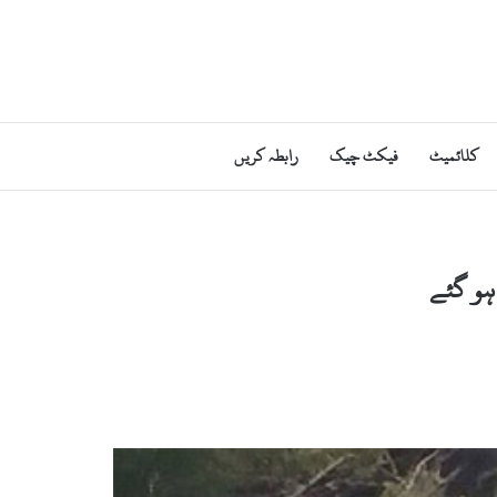
کلائمیٹ
فیکٹ چیک
رابطہ کریں
 ہو گئے