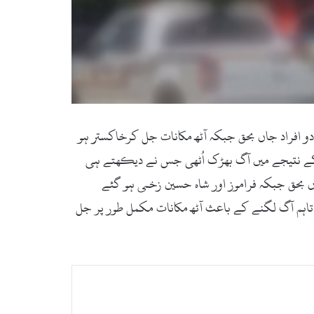
آتشزدگی میں دو افراد جاں بحق جبکہ آٹھ مکانات جل کرخاکستر ہو
 کے نتیجے میں آگ بھڑک اُٹھی جس نے دیکھتے ہی
اں بحق جبکہ فراموز اور شاہ حسین زخمی ہو گئے
یا تاہم آگ لگنے کے باعث آٹھ مکانات مکمل طور پر جل