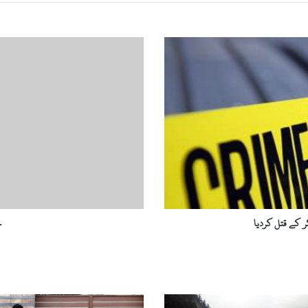
ح
ا
ج
ی
ظ
ا
ہ
ر
ش
ا
ہ
ا
ن
ر کے قتل کردیا
ح
ت
ق
ا
ل
ک
ر