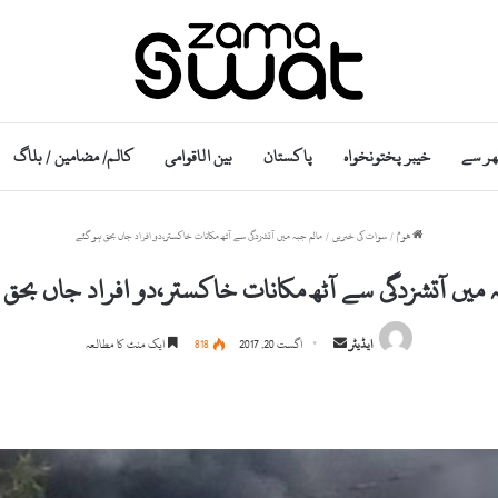
ھر سے
خیبر پختونخواہ
پاکستان
بین الاقوامی
کالم/ مضامین / بلاگ
ھوم
/
سوات کی خبریں
/
مالم جبہ میں آتشزدگی سے آٹھ مکانات خاکستر،دو افراد جاں بحق ہو گئے
 میں آتشزدگی سے آٹھ مکانات خاکستر،دو افراد جاں بحق
S
ایڈیٹر
اگست 20, 2017
818
ایک منٹ کا مطالعہ
e
n
d
a
n