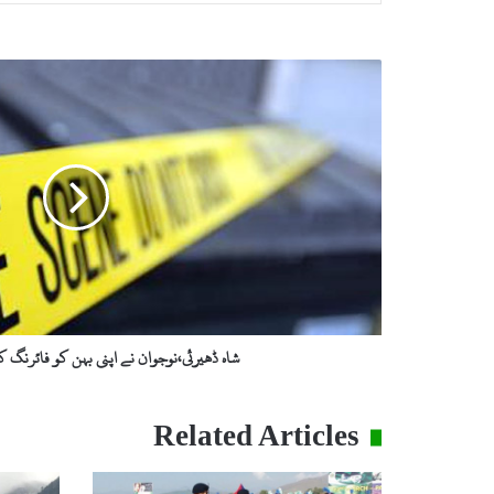
ش
ا
ہ
ڈ
ھ
ی
ر
ئ
ی
،
ن
و
ج
شاہ ڈھیرئی،نوجوان نے اپنی بہن کو فائرنگ ک
و
ا
ن
Related Articles
ن
ے
ا