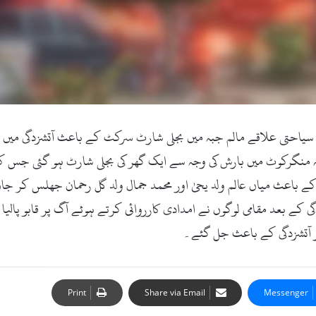
 ڈاٹ کام ۔20اگست 2017) سوات کے سیاحتی علاقے مالم جبہ میں بجلی شارٹ سرکٹ کے باعث 
قہ منگرکوٹ میں بارش کی وجہ سے ایک گھر کی بجلی شارٹ ہو گئی جس
 کے باعث میاں عالم ولد یحیٰ اور محمد جمال ولد گل رحمان جھلس کر ج
گی کے بعد مقامی لوگوں نے امدادی کارروائی کرتے ہوئے آگ پر قابو پال
 آتشزدگی کے باعث جل گئے۔
Print
Share via Email
Messenger