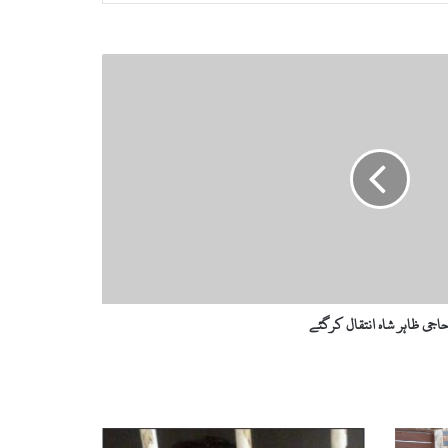
اجی ظاہر شاہ انتقال کرگئے