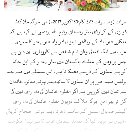
l
سوات (زما سوات ڈاٹ کام:30اکتوبر2017ء)امن جرگہ ملاکنڈ
ڈویژن کے کوارڈی نیٹر رصحافی رفیع اللہ پردیسی نے کہا ہے کہ
منگلور شیر آباد کے رہائشی نیاز بہادر ولد شیر بہادر کا سعودی
عرب میں ایک افغانی وطن نا م شخص سے کاروباری لین دین ہے
جس پر وطن کے غنڈے پاکستان میں نیاز بہاد ر کے اہل خانہ
کواپنے غنڈوں کے ذریعے دھمکا تا ہے ، اس سلسلے میں ملم جبہ
پولیس مبینہ طور پر ان غنڈوں کا ساتھ دیتے ہوئے متاثرہ خاندان
سے تعان نہیں کررہی ہے اگر مظلوم خاندان کی داد رسی نہیں کی
گئی تو پھر امن جرگہ ملاکنڈ ڈویژن مظلوم خاندان کی داد رسی
کیلئے صوبائی اسمبلی کے سامنے دھرنا دیتے ہوئے احتجاج کریگی
، انہوں نے مزید کہا کہ معاملہ سعودی عرب کا ہے لہٰذا حکومت