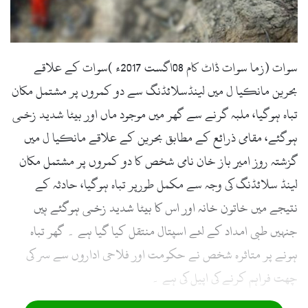
l
سوات (زما سوات ڈاٹ کام 08اگست 2017ء )سوات کے علاقے
بحرین مانکیا ل میں لینڈسلائڈنگ سے دو کمروں پر مشتمل مکان
تباہ ہوگیا، ملبہ گرنے سے گھر میں موجود ماں اور بیٹا شدید زخمی
ہوگئے، مقامی ذرائع کے مطابق بحرین کے علاقے مانکیا ل میں
گزشتہ روز امیر باز خان نامی شخص کا دو کمروں پر مشتمل مکان
لینڈ سلائڈنگ کی وجہ سے مکمل طورپر تباہ ہوگیا، حادثہ کے
نتیجے میں خاتون خانہ اور اس کا بیٹا شدید زخمی ہوگئے ہیں
جنہیں طبی امداد کے لئے اسپتال منتقل کیا گیا ہے ۔ گھر تباہ
ہونے پر متاثرہ شخص نے حکومت اور فلاحی اداروں سے سر کی
چھت فراہم کرنے کی اپیل کی ہے ۔