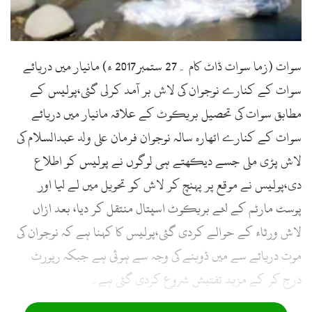
l
سوات (زما سوات ڈاٹ کام ۔27 ستمبر2017 ء) مانیار میں دریائے
سوات کے کنارے نوجوان کی لاش بر آمد کرلی گئی،پولیس کے
مطابق سوات کی تحصیل بریکوٹ کے علاقہ مانیار میں دریائے
سوات کے کنارے اٹھارہ سالہ نوجوان فرمان علی ولد عبدالسلام کی
لاش پڑی ملی جسے دیکھتے ہی لوگوں نے پولیس کو اطلاع
دی،پولیس نے موقع پر پہنچ کر لاش کو تحویل میں لے لیا اور
پوسٹ مارٹم کے لئے بریکوٹ اسپتال منتقل کر دیا، بعد ازاں
لاش ورثاء کے حوالے کردی گئی،پولیس کا کہنا ہے کہ نوجوان کی
موت دریائے سے میں ڈوبنے کی وجہ سے ہوئی ہے جبکہ رپورٹ
درج کر کے مزید تفتیش شروع کردی گئی ہے۔