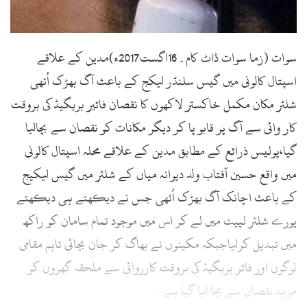
l
سوات (زما سوات ڈاٹ کام۔16اگست2017ء)مدین کے علاقے
اسپتال کالونی میں گیس سلنڈر لیکج کے باعث آگ بھڑک اُٹھی
شلٹر مکان مکمل خاکستر لاکھوں کا نقصان فائیر بریگیڈ کی بروقت
کار وائی سے آگ پر قابو پا کر دیگر مکانات کو نقصان سے بچالیا
گیا،پولیس ذرائع کے مطابق مدین کے علاقے محلہ اسپتال کالونی
میں واقع حسین آفتاب ولد دیوانہ میاں کے شلٹر میں گیس لیکیج
کے باعث اچانک آگ بھڑک اُٹھی جس نے دیکھتے ہی دیکھتے
پورے شلٹر لپیٹ میں لے کر اس میں موجود تمام سامان کو راکھ
میں تبدیل کرلیاجبکہ مکینوں نے بھاگ کر جان بچائی تاہم مقامی
لوگوں اور فائر بریگیڈ کی بروقت کارروائی سے ملحقہ گھروں کو
مزید نقصان سے بچا لیا گیا ہے ۔