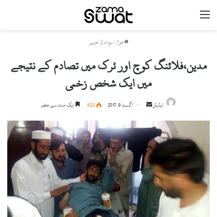
مینو
ھوم
/
سوات کی خبریں
مدین،فلائنگ کوچ اور ٹرک میں تصادم کے نتیجے
میں ایک شخص زخمی
ایڈیٹر
S
اگست 9, 2017
822
ایک منٹ سے کم
e
n
d
a
n
e
m
a
i