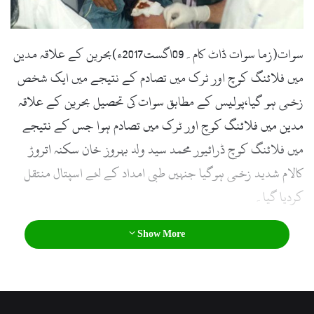
l
سوات(زما سوات ڈاٹ کام۔09اگست2017ء)بحرین کے علاقہ مدین
میں فلائنگ کوچ اور ٹرک میں تصادم کے نتیجے میں ایک شخص
زخمی ہو گیا،پولیس کے مطابق سوات کی تحصیل بحرین کے علاقہ
مدین میں فلائنگ کوچ اور ٹرک میں تصادم ہوا جس کے نتیجے
میں فلائنگ کوچ ڈرائیور محمد سید ولد بہروز خان سکنہ اتروڑ
کالام شدید زخمی ہوگیا جنہیں طبی امداد کے لئے اسپتال منتقل
کردیا گیا۔
Show More