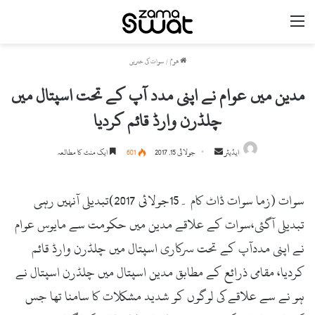
مینو
ھوم
/
سوات کی خبریں
مدین میں عوام نے اپنی مدد آپ کے تحت اسپتال میں
چلڈرن وارڈ قائم کردیا
ایڈیٹر
S
جولائی 15, 2017
601
ایک منٹ کا مطالعہ
e
n
سوات (زما سوات ڈاٹ کام ۔15جولائی 2017)تبدیلی آنہیں رہی
d
a
تبدیلی آگئی،سوات کے علاقے مدین میں حکومت سے مایوس عوام
n
نے اپنی مددآپ کے تحت سرکاری اسپتال میں چلڈرن وارڈ قائم
e
کردیا، مقامی ذرائع کے مطابق مدین اسپتال میں چلڈرن اسپتال نے
m
a
ہو نے سے علاقے کی لوگوں کو شدید مشکلات کا سامنا تھا جس
i