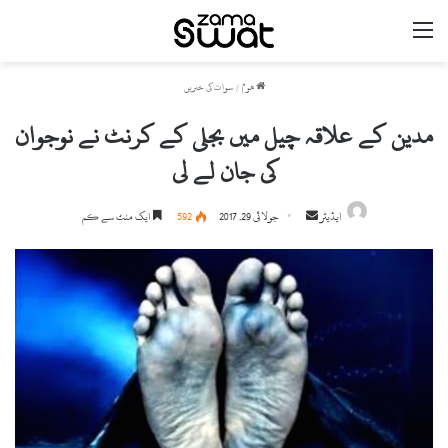
مینو
ھوم
/
سوات کی خبریں
مدین کے علاقہ چیل میں بجلی کے کرنٹ نے نوجوان
کی جان لے لی
ایڈیٹر
S
جولائی 29, 2017
592
ایک منٹ سے کم
e
n
d
a
n
e
m
a
i