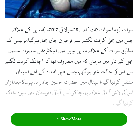
l
سوات (زما سوات ڈاٹ کام ۔29جولائی 2017ء )مدین کے علاقہ
چیل میں بجلی کرنٹ لگنے سے نوجوان جاں بحق ہوگیا،پولیس کے
مطابق سوات کے علاقہ مدین چیل میں الیکٹریشن حضرت حسین
بجلی کے تار میں مرمتی کام میں مصروف تھا کہ اچانک کرنٹ لگنے
سے اس کی حالت غیر ہوگئی،جسے طبی امداد کے لئے اسپتال
منتقل کردیا گیا،اسپتال میں حضرت حسین جانبر نہ ہوسکا،بعدازاں
اس کی لاش آبائی علاقہ پہنچاکر اُسے آبائی قبرستان میں سپرد خاک
کردیا گیا۔
Show More