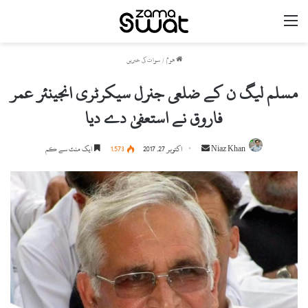
مینو
ھوم
/
سوات کی خبریں
مسلم لیگ ن کے ضلعی جنرل سیکرٹری انجینئر عمر
فاروق نے استعفیٰ دے دیا
Niaz Khan
S
اکتوبر 27, 2017
1,573
ایک منٹ سے کم
e
n
d
a
n
e
m
a
i