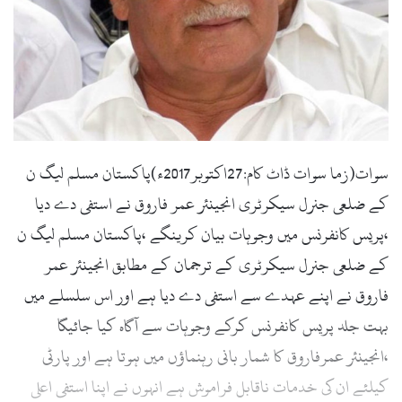
l
سوات(زما سوات ڈاٹ کام:27اکتوبر2017ء)پاکستان مسلم لیگ ن
کے ضلعی جنرل سیکرٹری انجینئر عمر فاروق نے استفی دے دیا
،پریس کانفرنس میں وجوہات بیان کرینگے ،پاکستان مسلم لیگ ن
کے ضلعی جنرل سیکرٹری کے ترجمان کے مطابق انجینئر عمر
فاروق نے اپنے عہدے سے استفی دے دیا ہے اور اس سلسلے میں
بہت جلد پریس کانفرنس کرکے وجوہات سے آگاہ کیا جائیگا
،انجینئر عمرفاروق کا شمار بانی رہنماؤں میں ہوتا ہے اور پارٹی
کیلئے ان کی خدمات ناقابل فراموش ہے انہوں نے اپنا استفی اعلی