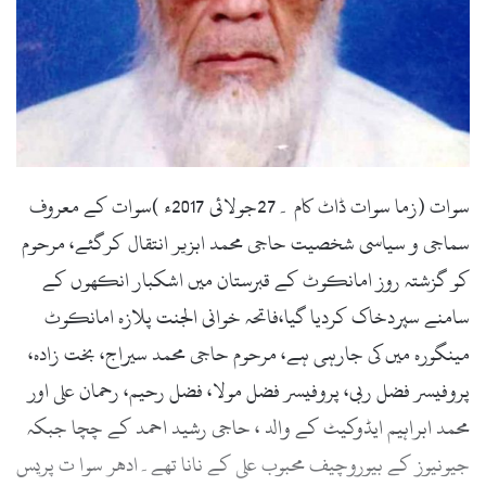
l
سوات (زما سوات ڈاٹ کام ۔27جولائی 2017ء )سوات کے معروف
سماجی و سیاسی شخصیت حاجی محمد ابزیر انتقال کرگئے، مرحوم
کو گزشتہ روز امانکوٹ کے قبرستان میں اشکبار انکھوں کے
سامنے سپردخاک کردیا گیا،فاتحہ خوانی الجنت پلازہ امانکوٹ
مینگورہ میں کی جارہی ہے، مرحوم حاجی محمد سیراج، بخت زادہ،
پروفیسر فضل ربی، پروفیسر فضل مولا، فضل رحیم، رحمان علی اور
محمد ابراہیم ایڈوکیٹ کے والد ، حاجی رشید احمد کے چچا جبکہ
جیونیوز کے بیوروچیف محبوب علی کے نانا تھے۔ادھر سوا ت پریس