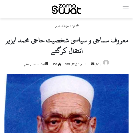
مینو
ھوم
/
سوات کی خبریں
معروف سماجی و سیاسی شخصیت حاجی محمد ابزیر
انتقال کرگئے
ایڈیٹر
S
جولائی 27, 2017
356
ایک منٹ سے کم
e
n
d
a
n
e
m
a
i