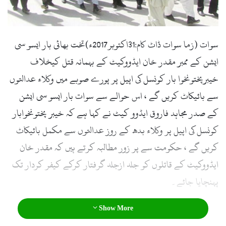
l
سوات (زما سوات ڈاٹ کام:31اکتوبر2017ء)تخت بھائی بار ایسو سی
ایشن کے ممبر مقدر خان ایڈووکیٹ کے بہمانہ قتل کیخلاف
خیبرپختونخوا بار کونسل کی اپیل پر پورے صوبے میں وکلاء عدالتوں
سے بائیکاٹ کریں گے ، اس حوالے سے سوات بار ایسو سی ایشن
کے صدر مجاہد فاروق ایڈوو کیٹ نے کہا ہے کہ خیبر پختونخوابار
کونسل کی اپیل پر وکلاء بدھ کے روز عدالتوں سے مکمل بائیکاٹ
کریں گے ، حکومت سے پر زور مطالبہ کرتے ہیں کہ مقدر خان
ایڈووکیٹ کے قاتلوں کو جلد ازجلد گرفتار کرکے کیفر کردار تک
پہنچایا جائے۔
Show More