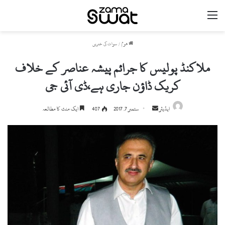
مینو
ھوم
/
سوات کی خبریں
ملاکنڈ پولیس کا جرائم پیشہ عناصر کے خلاف
کریک ڈاؤن جاری ہے،ڈی آئی جی
ایڈیٹر
S
ستمبر 7, 2017
407
ایک منٹ کا مطالعہ
e
n
d
a
n
e
m
a
i