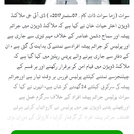
l
سوات (زما سوات ڈاٹ کام۔07ستمبر2017ء ) ڈی آئی جی ملاکنڈ
ڈویژن اختر حیات خان نے کہا ہے کہ ملاکنڈ ڈویژن میں جرائم
پیشہ اور سماج دشمن عناصر کے خلاف مہم تیزی سے جاری ہے
اور پولیس کو جرائم پیشہ افرادسے نمٹنے کی ہدایت کی گئی ہے ، ان
کے دفتر سے جاری ہونے والے پریس ریلیز میں کہا گیا ہے کہ
ملاکنڈ ڈویژن میں قیام امن کو برقرار رکھنے اور ہر قسم کے
چیلنجزسے نمٹنے کیلئے پولیس فورس ہر وقت تیار ہے اورجرائم
پیشہ کی سرکوبی کیلئے 24گھنٹے کو شاں ہے، انہوں نے کہا کہ
سوات پولیس جرائم پیشہ افراد کے خلاف سرگرم عمل ہے
اورپچھلے ہفتے ڈویژن بھر میں پولیس نے کاروائیاں کرتے ہوئے
مختلف جرائم پیشہ افراد کو گرفتار کرلیا ، کاروائی کے دوران بڑی
مقدار میں اسلحہ اور منشیات بر آمد کرلی ہیں ، انہوں نے کہا کہ