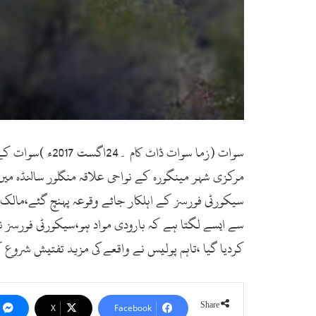
سوات (زما سوات
مرکزی شہر مینگورہ کے نواحی علاقہ منگلور سالنڈہ میں
سیکورٹی فورسز کے اہلکار جائے وقوعہ پہنچ گئے،مالک 
سے ایسے لگتا ہے کہ بارودی مواد ہو،سیکورٹی فورسز نے
کردیا گیا ،تاہم پولیس نے واقعے کی مزید تفتیش شروع
Share
X
Facebook