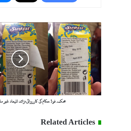
م
ح
ک
م
ہ
ف
و
ڈ
ح
ک
ا
م
ک
محکمہ فوڈ حکام کی کارروائی،زائد المیعاد غیر 
ی
ک
ا
Related Articles
ر
ر