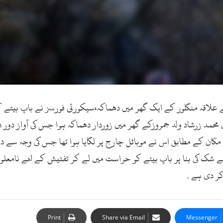
 ڈاٹ کام ۔24اگست 2017ء )سوات کے علاقہ منگلور کے ایک گھر میں دھماکہ،سیکورٹی فورسز
 محمد زرشاد ولد جمروزکے گھر میں زوردار دھماکہ ہوا جس کی آواز دور 
مکان کے مطابق اس نے موبائل چارج پر لگایا ہوا تھا جس کی وجہ سے دھ
 شک کی بنا پر باپ بیٹے کو حراست میں لے کر تفتیش کے لئے نامعلوم م
 کر دی ہے۔
Print
Share via Email
Messenger