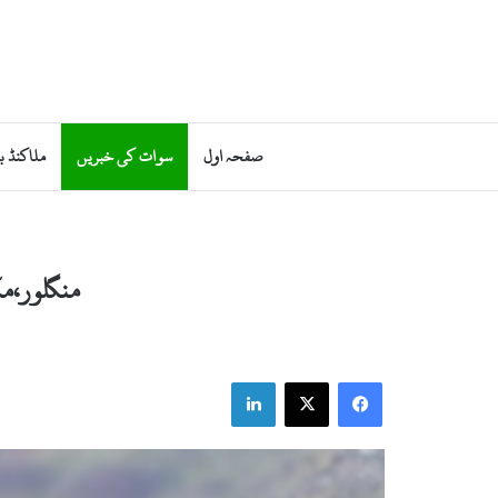
صفحہ اول
سوات کی خبریں
ملاکنڈ ب
منگلور،مک
LinkedIn
X
Facebook