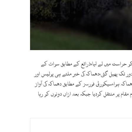
 نے باپ بیٹے کو حراست میں لے لیا،ذرائع کے مطابق سوات کے
دور تک پھیل گئی،دھماکہ کی خبر ملتے ہی پولیس اور
ماکہ ہوا،سیکورٹی فورسز کے مطابق دھماکہ کی آواز
قام پر منتقل کردیا جبکہ بعد ازاں دونوں کو رہا