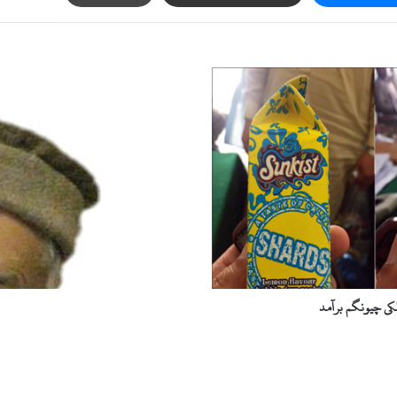
ا
ی
ک
ا
و
ر
ک
ن
ٹ
ی
ن
ر
ا
ملکی چیونگم برآمد
ل
ٹ
گ
ی
ا