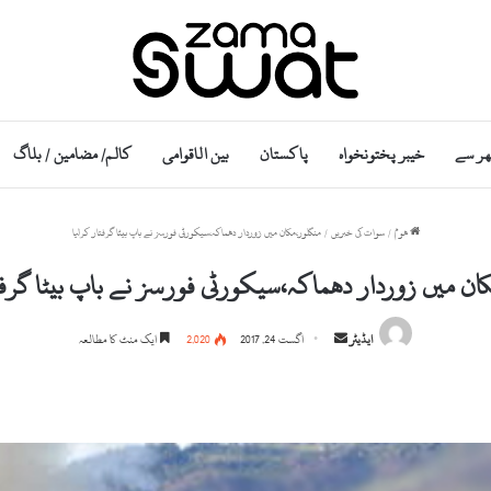
ھر سے
خیبر پختونخواہ
پاکستان
بین الاقوامی
کالم/ مضامین / بلاگ
ھوم
/
سوات کی خبریں
/
منگلور،مکان میں زوردار دھماکہ،سیکورٹی فورسز نے باپ بیٹا گرفتار کرلیا
ان میں زوردار دھماکہ،سیکورٹی فورسز نے باپ بیٹا گرفت
S
ایڈیٹر
اگست 24, 2017
2,020
ایک منٹ کا مطالعہ
e
n
d
a
n