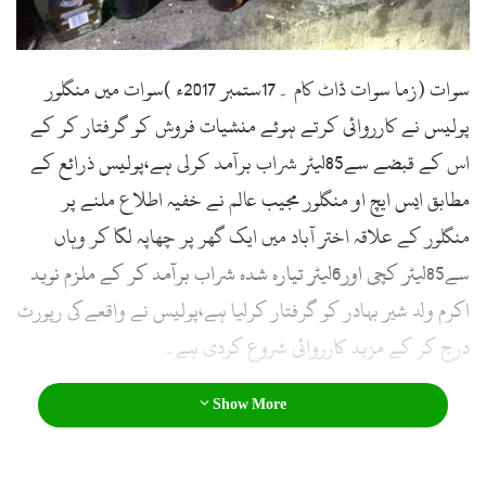
l
سوات (زما سوات ڈاٹ کام ۔17ستمبر 2017ء )سوات میں منگلور
پولیس نے کارروائی کرتے ہوئے منشیات فروش کو گرفتار کر کے
اس کے قبضے سے85لیٹر شراب برآمد کرلی ہے،پولیس ذرائع کے
مطابق ایس ایچ او منگلور مجیب عالم نے خفیہ اطلاع ملنے پر
منگلور کے علاقہ اختر آباد میں ایک گھر پر چھاپہ لگا کر وہاں
سے85لیٹر کچی اور6لیٹر تیارہ شدہ شراب برآمد کر کے ملزم نوید
اکرم ولد شیر بہادر کو گرفتار کرلیا ہے،پولیس نے واقعے کی رپورٹ
درج کر کے مزید کارروائی شروع کردی ہے۔
Show More