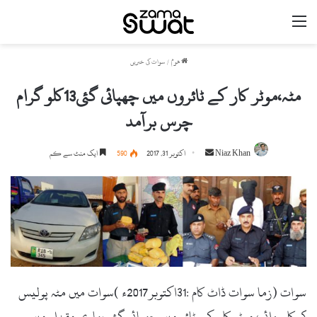
مینو
ھوم
/
سوات کی خبریں
مٹہ،موٹر کار کے ٹائروں میں چھپائی گئی13کلو گرام
چرس برآمد
Niaz Khan
S
اکتوبر 31, 2017
590
ایک منٹ سے کم
e
n
d
a
n
e
m
سوات (زما سوات ڈاٹ کام :31اکتوبر2017ء )سوات میں مٹہ پولیس
a
i
کی کارروائی، موٹر کار کے ٹائر میں چھپائی گئی بھاری مقدار میں