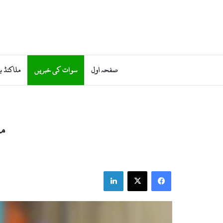
صفحہ اول
سوات کی خبریں
ملاکنڈ ب
مٹ
LinkedIn
X
Facebook