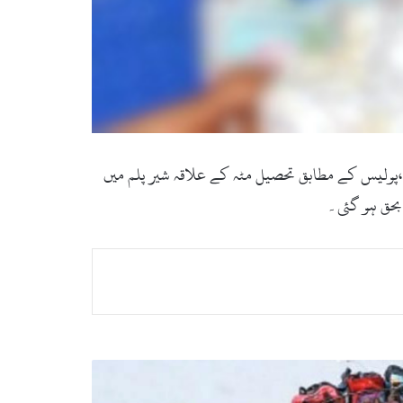
اں بحق ہو گئی،پولیس کے مطابق تحصیل مٹہ کے علاقہ شیر پلم میں
 بحق ہو گئی۔