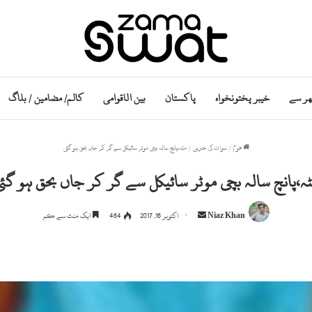
ھر سے
خیبر پختونخواہ
پاکستان
بین الاقوامی
کالم/ مضامین / بلاگ
ھوم
/
سوات کی خبریں
/
مٹہ،پانچ سالہ بچی موٹر سائیکل سے گر کر جاں بحق ہو گئی
ہ،پانچ سالہ بچی موٹر سائیکل سے گر کر جاں بحق ہو گئ
S
Niaz Khan
اکتوبر 16, 2017
464
ایک منٹ سے کم
e
n
d
a
n