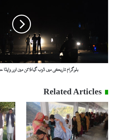
و
گ
ر
ا
م
ت
ا
ر
ی
ک
ی
بلوگرام تاریکی میں ڈوب گیا،لائن مین اور واپڈا حک
م
ی
ں
Related Articles
ڈ
و
ب
گ
ی
ا
،
ل