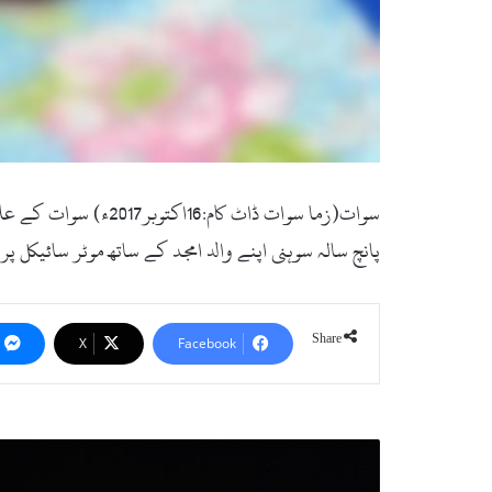
سوات(زما سوات ڈاٹ 
پانچ سالہ سوہنی اپنے والد امجد کے ساتھ موٹر سائیکل
Share
X
Facebook
ب
ل