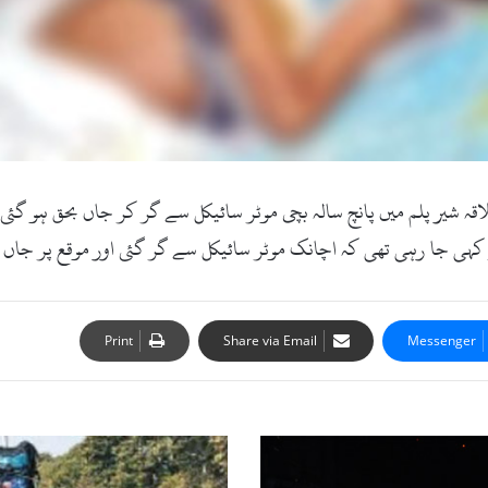
کام:16اکتوبر2017ء) سوات کے علاقہ شیر پلم میں پانچ سالہ بچی موٹر سائیکل سے گر کر ج
 پر کہی جا رہی تھی کہ اچانک موٹر سائیکل سے گر گئی اور موقع پر جاں
Print
Share via Email
Messenger
س
و