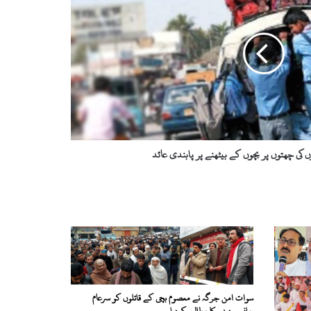
کی چھتوں پر بچوں کے بیٹھنے پر پابندی عائد
سوات امن جرگہ نے معصوم بچی کے قاتلوں کو سرعام
پھانسی دینے کا مطالبہ کردیا