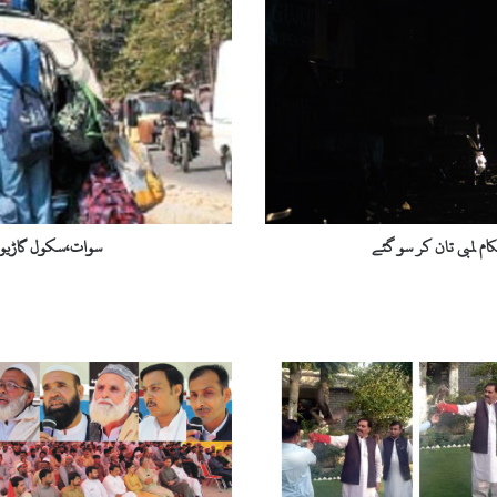
ا
ت
،
س
ک
و
ل
گ
ا
ڑ
ی
ام لمبی تان کر سو گئے
سوات،سکول گاڑیوں 
و
ں
ک
ی
چ
ھ
ت
و
ں
پ
ر