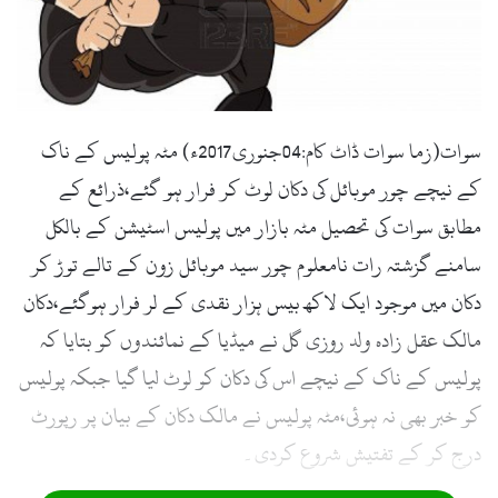
l
سوات(زما سوات ڈاٹ کام:04جنوری2017ء) مٹہ پولیس کے ناک
کے نیچے چور موبائل کی دکان لوٹ کر فرار ہو گئے،ذرائع کے
مطابق سوات کی تحصیل مٹہ بازار میں پولیس اسٹیشن کے بالکل
سامنے گزشتہ رات نامعلوم چور سید موبائل زون کے تالے توڑ کر
دکان میں موجود ایک لاکھ بیس ہزار نقدی کے لر فرار ہوگئے،دکان
مالک عقل زادہ ولد روزی گل نے میڈیا کے نمائندوں کو بتایا کہ
پولیس کے ناک کے نیچے اس کی دکان کو لوٹ لیا گیا جبکہ پولیس
کو خبر بھی نہ ہوئی،مٹہ پولیس نے مالک دکان کے بیان پر رپورٹ
درج کر کے تفتیش شروع کردی۔