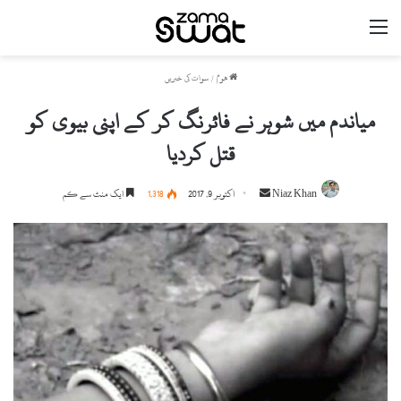
مینو
ھوم
/
سوات کی خبریں
میاندم میں شوہر نے فائرنگ کر کے اپنی بیوی کو
قتل کردیا
Niaz Khan
S
اکتوبر 9, 2017
1,318
ایک منٹ سے کم
e
n
d
a
n
e
m
a
i