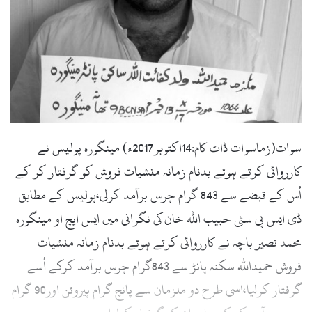
l
سوات(زماسوات ڈاٹ کام:14اکتوبر2017ء) مینگورہ پولیس نے
کارروائی کرتے ہوئے بدنام زمانہ منشیات فروش کو گرفتار کر کے
اُس کے قبضے سے 843 گرام چرس برآمد کرلی،پولیس کے مطابق
ڈی ایس پی سٹی حبیب اللہ خان کی نگرانی میں ایس ایچ او مینگورہ
محمد نصیر باچہ نے کارروائی کرتے ہوئے بدنام زمانہ منشیات
فروش حمیداللہ سکنہ پانڑ سے 843گرام چرس برآمد کرکے اُسے
گرفتار کرلیا،اسی طرح دو ملزمان سے پانچ گرام ہیروئن اور90 گرام