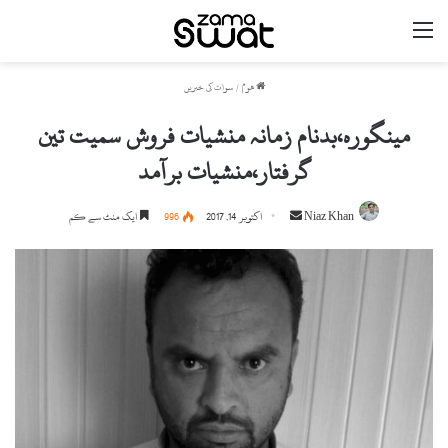
مینو
ھوم
/
سوات کی خبریں
مینگورہ،بدنام زمانہ منشیات فروش سمیت تین
گرفتار،منشیات برآمد
Niaz Khan
S
اکتوبر 14, 2017
996
ایک منٹ سے کم
e
n
d
a
n
e
m
a
i