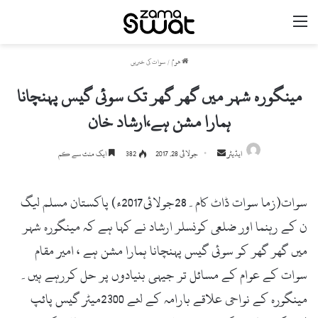
مینو
ھوم
/
سوات کی خبریں
مینگورہ شہر میں گھر گھر تک سوئی گیس پہنچانا
ہمارا مشن ہے،ارشاد خان
ایڈیٹر
S
جولائی 28, 2017
382
ایک منٹ سے کم
e
n
سوات(زما سوات ڈاٹ کام۔28جولائی2017ء) پاکستان مسلم لیگ
d
a
ن کے رہنما اور ضلعی کونسلر ارشاد نے کہا ہے کہ مینگورہ شہر
n
میں گھر گھر کو سوئی گیس پہنچانا ہمارا مشن ہے ، امیر مقام
e
سوات کے عوام کے مسائل تر جیہی بنیادوں پر حل کررہے ہیں۔
m
a
مینگورہ کے نواحی علاقے بارامہ کے لئے 2300میٹر گیس پائپ
i