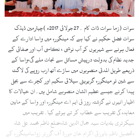
i
l
سوات (زما سوات ڈاٹ کام ۔27جولائی 2017ء )چیئرمین ڈیڈک
سوات فضل حکیم نے کہا ہے کہ مینگورہ میں واسا ادارے کے
فعال ہونے سے شہریوں کو آب نوشی ، نکاسی آب اور صفائی کے
جدید نظام کی بدولت درپیش مسائل سے نجات ملے گی،واسا کے
ذریعے طویل المدتی منصوبوں میں ساڑے آٹھ ارب روپے کی لاگت
سے شین ٹو مینگورہ گریویٹی سپلائی سکیم اور کچرے سے بجلی
پیدا کرنے جیسے عظیم الشان منصوبے شامل ہیں۔ان خیالات کا
اظہار انہوں نے گزشتہ روز ٹی ایم اے مینگورہ اور واسا کے مابین
معاہدہ کی تقریب سے خطاب کر تے ہوئے کیا۔تقریب میں
سیکرٹری بلدیات سید جمال الدین شاہ،ضلع ناظم محمد علی شاہ
،تحصیل ناظم بابوزئی اکرام خان ،بورڈ آف گورنر زواسامینگورہ کے