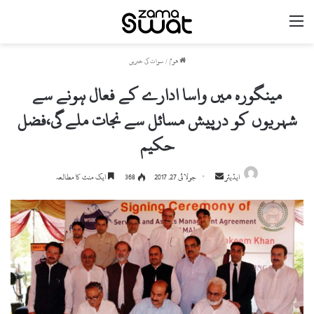
مینو
ھوم
/
سوات کی خبریں
مینگورہ میں واسا ادارے کے فعال ہونے سے
شہریوں کو درپیش مسائل سے نجات ملے گی،فضل
حکیم
ایڈیٹر
S
جولائی 27, 2017
368
ایک منٹ کا مطالعہ
e
n
d
a
n
e
m
a