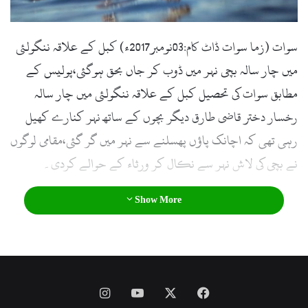
l
سوات (زما سوات ڈاٹ کام:03نومبر2017ء) کبل کے علاقہ ننگولئی
میں چار سالہ بچی نہر میں ڈوب کر جاں بحق ہوگئی،پولیس کے
مطابق سوات کی تحصیل کبل کے علاقہ ننگولئی میں چار سالہ
رخسار دختر قاضی طارق دیگر بچوں کے ساتھ نہر کنارے کھیل
رہی تھی کہ اچانک پاؤں پھسلنے سے نہر میں گر گئی،مقامی لوگوں
نے بچی کی لاش نہر سے نکال کر ورثاء کے حوالے کردی۔
Show More
Instagram
YouTube
Facebook
X