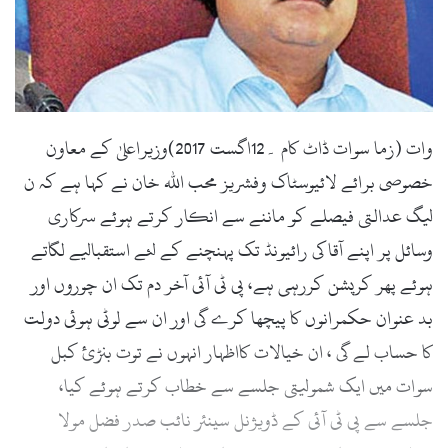
l
وات (زما سوات ڈاٹ کام ۔12اگست 2017)وزیراعلیٰ کے معاون
خصوصی برائے لائیوسٹاک وفشریز محب اللہ خان نے کہا ہے کہ ن
لیگ عدالتی فیصلے کو ماننے سے انکار کرتے ہوئے سرکاری
وسائل پر اپنے آقا کی رائیونڈ تک پہنچنے کے لئے استقبالیے لگاتے
ہوئے پھر کرپشن کررہی ہے، پی ٹی آئی آخر دم تک ان چوروں اور
بد عنوان حکمرانوں کا پیچھا کرے گی اور ان سے لوٹی ہوئی دولت
کا حساب لے گی ، ان خیالات کااظہار انہوں نے توت بنڑئ کبل
سوات میں ایک شمولیتی جلسے سے خطاب کرتے ہوئے کیا،
جلسے سے پی ٹی آئی کے ڈویژنل سینئر نائب صدر فضل مولا