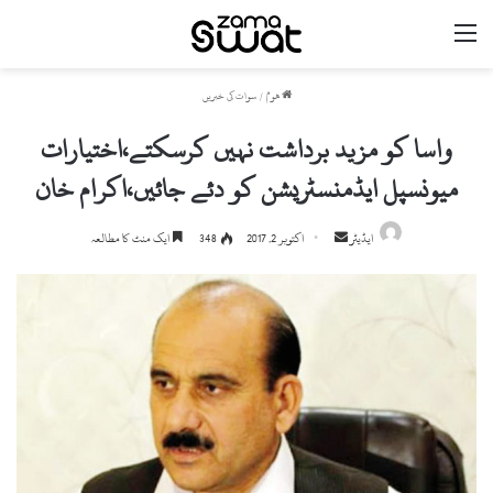
مینو
ھوم
/
سوات کی خبریں
واسا کو مزید برداشت نہیں کرسکتے،اختیارات
میونسپل ایڈمنسٹریشن کو دئے جائیں،اکرام خان
ایڈیٹر
S
اکتوبر 2, 2017
348
ایک منٹ کا مطالعہ
e
n
d
a
n
e
m
a
i