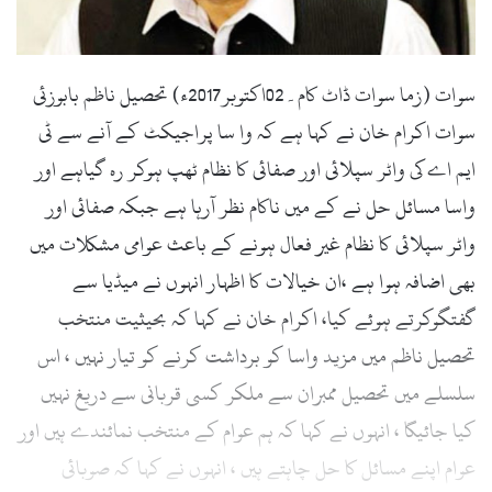
l
سوات (زما سوات ڈاٹ کام۔02اکتوبر2017ء) تحصیل ناظم بابوزئی
سوات اکرام خان نے کہا ہے کہ وا سا پراجیکٹ کے آنے سے ٹی
ایم اے کی واٹر سپلائی اور صفائی کا نظام ٹھپ ہوکر رہ گیاہے اور
واسا مسائل حل نے کے میں ناکام نظر آرہا ہے جبکہ صفائی اور
واٹر سپلائی کا نظام غیر فعال ہونے کے باعث عوامی مشکلات میں
بھی اضافہ ہوا ہے ،ان خیالات کا اظہار انہوں نے میڈیا سے
گفتگوکرتے ہوئے کیا، اکرام خان نے کہا کہ بحیثیت منتخب
تحصیل ناظم میں مزید واسا کو برداشت کرنے کو تیار نہیں ، اس
سلسلے میں تحصیل ممبران سے ملکر کسی قربانی سے دریغ نہیں
کیا جائیگا ، انہوں نے کہا کہ ہم عوام کے منتخب نمائندے ہیں اور
عوام اپنے مسائل کا حل چاہتے ہیں ، انہوں نے کہا کہ صوبائی