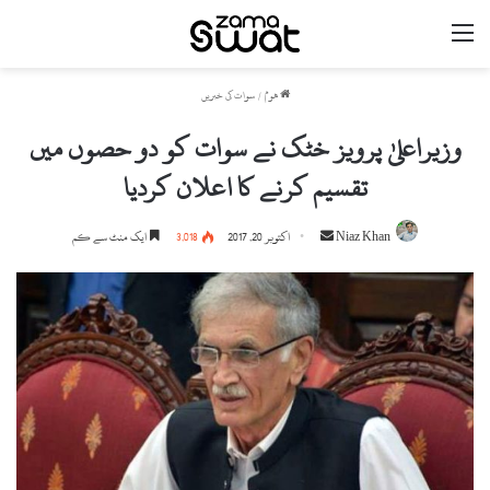
مینو
ھوم
/
سوات کی خبریں
وزیراعلیٰ پرویز خٹک نے سوات کو دو حصوں میں
تقسیم کرنے کا اعلان کردیا
Niaz Khan
S
اکتوبر 20, 2017
3,018
ایک منٹ سے کم
e
n
d
a
n
e
m
a
i