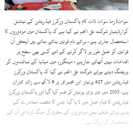
سوات(زما سوات ڈاٹ کام پاکستان ورکرز فیڈریشن کے نیشنل
کوارڈینیٹر شوکت علی انجم نے کہا ہے کہ پاکستان میں مزدوروں کا
استحصال جاری ہے ، برائے نام قونین بنائے جاتے ہیں لیکن اُن
قوانین کو عملی طور پر لاگو کرنے کے لئے کسی بھی سطح پر
اقدامات نہیں اُٹھائے جارہے ، مینگورہ میں میڈیا کے نمائندوں کو
بریفنگ دیتے ہوئے شوکت علی انجم نے کہا کہ پاکستان ورکرز
فیڈریشن میں 427 یونینز اور مجموعی پر 9 لاکھ سے زائد ممبران
ہے، 2005 میں تین بڑی یونینز کو ضم کیا گیا اور پاکستان ورکرز
فیڈریشن کا قیام عمل میں لایا گیا جس کا مقصد معاشرے کے
پسے ہوئے طبقے یعنی مزدوروں کے حقوق کی جنگ لڑنا اور اُن کے
استحصال کو روکنا ہے۔