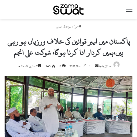
مینو
ھوم
/
سوات کی خبریں
پاکستان میں لیبر قوانین کی خلاف ورزیاں ہو رہی
ہیں،ہمیں کردار ادا کرنا ہوگا، شوکت علی انجم
Send
عدنان باچا
اگست 18, 2021
0
245
2 منٹوں کا مطالعہ
an
email