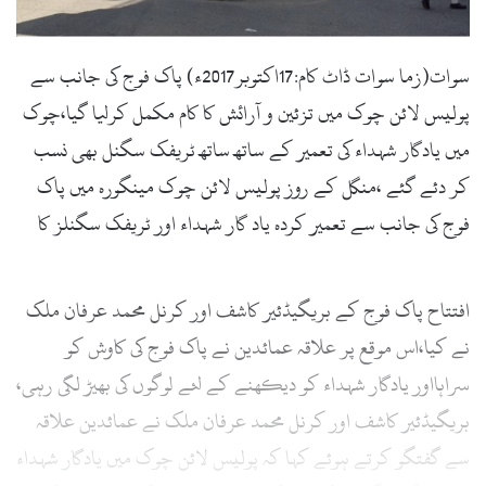
l
سوات(زما سوات ڈاٹ کام:17اکتوبر2017ء) پاک فوج کی جانب سے
پولیس لائن چوک میں تزئین و آرائش کا کام مکمل کرلیا گیا،چوک
میں یادگار شہداء کی تعمیر کے ساتھ ساتھ ٹریفک سگنل بھی نسب
کر دئے گئے ،منگل کے روز پولیس لائن چوک مینگورہ میں پاک
فوج کی جانب سے تعمیر کردہ یاد گار شہداء اور ٹریفک سگنلز کا
افتتاح پاک فوج کے بریگیڈئیر کاشف اور کرنل محمد عرفان ملک
نے کیا،اس موقع پر علاقہ عمائدین نے پاک فوج کی کاوش کو
سراہااور یادگار شہداء کو دیکھنے کے لئے لوگوں کی بھیڑ لگی رہی،
بریگیڈئیر کاشف اور کرنل محمد عرفان ملک نے عمائدین علاقہ
سے گفتگو کرتے ہوئے کہا کہ پولیس لائن چوک میں یادگار شہداء