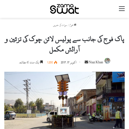
مینو
ھوم
/
سوات کی خبریں
پاک فوج کی جانب سے پولیس لائن چوک کی تزئین و
آرائش مکمل
Niaz Khan
S
اکتوبر 17, 2017
1,200
ایک منٹ کا مطالعہ
e
n
d
a
n
e
m
a
i