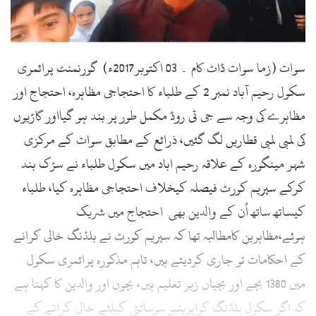
l
سوات (زما سوات ڈاٹ کام ۔ 03 اکتوبر2017ء) گورنمنٹ پرائمری
سکول رحیم آباد نمبر 2 کے طلباء کا احتجاجی مظاہرہ، احتجاج اور
مظاہرے کی وجہ سے جی ٹی روڈ مکمل طور پر بند ہو گیااور گاڑیوں
کی لمبی لمبی قطاریں لگ گئیں، ذرائع کے مطابق سوات کے مرکزی
شہر مینگورہ کے علاقہ رحیم اباد میں سکول طلباء نے سڑک بند
کرکے سپریم کورٹ فیصلہ کیخلاف احتجاجی مظاہرہ کیا، طلباء
کیساتھ ساتھ اُن کے والدین بھی احتجاج میں شریک
ہوئے،مظاہرین کامطالبہ تھا کہ سپریم کورٹ نے بلڈنگ خالی کرانے
کے احکامات تو جاری کردیئے ہیں، تاہم مذکورہ پرائمری سکول
میں 1380 بچے اور بچیاں زیر تعلیم ہیں، بچوں اور والدین کا کہنا ہے
کہ اگر سکول بلڈنگ کواپریٹیو سوسائٹی کیلئے خالی کرانے کے