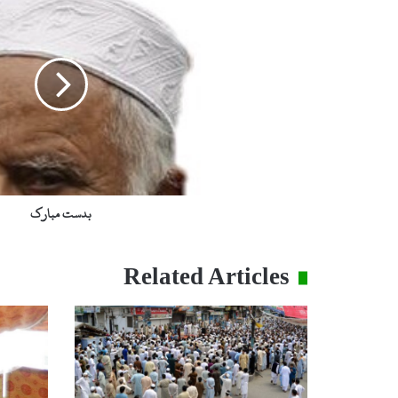
د
س
ت
م
ب
ا
ر
ک
بدست مبارک
Related Articles