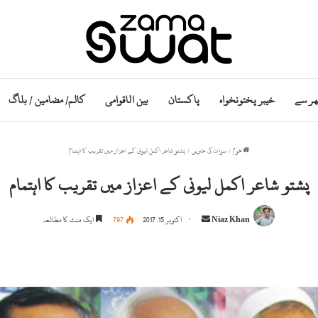
ھر سے
خیبر پختونخواہ
پاکستان
بین الاقوامی
کالم/ مضامین / بلاگ
ھوم
/
سوات کی خبریں
/
پشتو شاعر اکمل لیونی کے اعزاز میں تقریب کا اہتمام
پشتو شاعر اکمل لیونی کے اعزاز میں تقریب کا اہتمام
S
Niaz Khan
اکتوبر 15, 2017
797
ایک منٹ کا مطالعہ
e
n
d
a
n