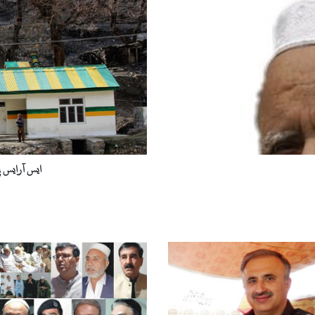
ی
س
آ
ر
ا
ی
س
پ
ی
ک
ی
ب
ایس آرایس پ
ج
ل
ی
ن
ے
پ
ھ
ر
س
ے