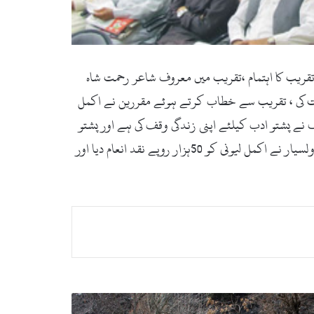
کے اعزاز میں تقریب کا اہتمام ،تقریب میں معروف شاعر رحمت شاہ
رکت کی ، تقریب سے خطاب کرتے ہوئے مقررین نے اکمل
ے پشتو ادب کیلئے اپنی زندگی وقف کی ہے اور پشتو
ادب کے لئے بے تحاشا خدمات کی اور کررہے ہیں ، تقریب کے دوران سواستو آرٹ اینڈ کلچر ایسوسی ایشن کے سرپرست عثمان اولسیار نے اکمل لیونی کو 50ہزار روپے نقد انعام دیا اور