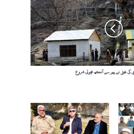
ی کی بجلی نے پھر سے آنکھ مچولی شروع