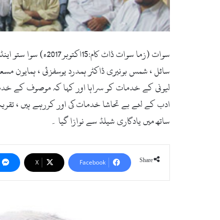
سوات (زما سوات ڈاٹ
سائل ، شمس بونیری ڈاکٹر ہمدرد یوسفزئی ، ہمایون مسع
لیونی کے خدمات کو سراہا اور کہا کہ موصوف کے خدمات
ساتھ میں یادگاری شیلڈ سے نوازا گیا ۔
Share
X
Facebook
ب