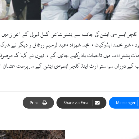
 کام:15اکتوبر2017ء) سوا ستو اینڈ کلچر ایسو سی ایشن کی جانب سے پشتو شاعر اکمل لیونی 
ود ، شیر محمد ایڈوکیٹ ، امجد شہزاد ،عبدالرحیم روغانی و دیگر نے ش
 پشتو ادب میں تاحیات یادرکھے جائیں گے ، انہوں نے کہا کہ موصوف ن
Print
Share via Email
Messenger
ا