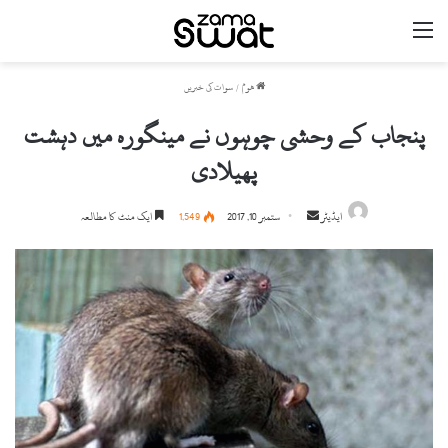
مینو
ھوم
/
سوات کی خبریں
پنجاب کے وحشی چوہوں نے مینگورہ میں دہشت
پھیلادی
ایڈیٹر
S
ستمبر 10, 2017
1,549
ایک منٹ کا مطالعہ
e
n
d
a
n
e
m
a
i