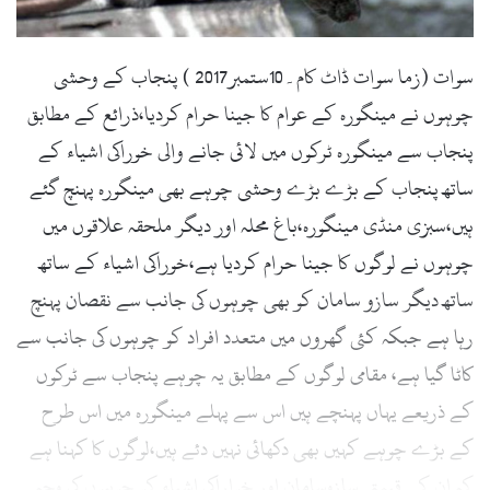
l
سوات (زما سوات ڈاٹ کام۔10ستمبر2017 ) پنجاب کے وحشی
چوہوں نے مینگورہ کے عوام کا جینا حرام کردیا،ذرائع کے مطابق
پنجاب سے مینگورہ ٹرکوں میں لائی جانے والی خوراکی اشیاء کے
ساتھ پنجاب کے بڑے بڑے وحشی چوہے بھی مینگورہ پہنچ گئے
ہیں،سبزی منڈی مینگورہ،باغ محلہ اور دیگر ملحقہ علاقوں میں
چوہوں نے لوگوں کا جینا حرام کردیا ہے،خوراکی اشیاء کے ساتھ
ساتھ دیگر سازو سامان کو بھی چوہوں کی جانب سے نقصان پہنچ
رہا ہے جبکہ کئی گھروں میں متعدد افراد کو چوہوں کی جانب سے
کاٹا گیا ہے، مقامی لوگوں کے مطابق یہ چوہے پنجاب سے ٹرکوں
کے ذریعے یہاں پہنچے ہیں اس سے پہلے مینگورہ میں اس طرح
کے بڑے چوہے کہیں بھی دکھائی نہیں دئے ہیں،لوگوں کا کہنا ہے
کہ ان کے قیمتی سازوسامان اور خواراکی اشیاء کو چوہوں کی وجہ