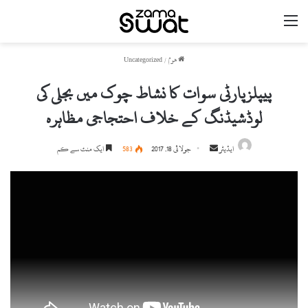
مینو
ھوم
/
Uncategorized
پیپلزپارٹی سوات کا نشاط چوک میں بجلی کی
لوڈشیڈنگ کے خلاف احتجاجی مظاہرہ
ایڈیٹر
S
جولائی 18, 2017
583
ایک منٹ سے کم
e
n
d
a
n
e
m
a
i